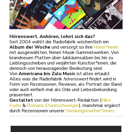
Hörenswert. Anhören, lohnt sich das?
Seit 2004 wählt die Radiofabrik wöchentlich ein
Album der Woche
und versorgt so ihre
Hörer*innen
mit ausgewählten, feinen Musik-Sammelwerken. Von
brandneuen Platten über Jubiläumsalben bis hin zu
Lieblingsscheiben und verjährten Künstler*innen, die
dennoch von herausragender Bedeutung sind.
Von
Americana bis Zulu Music
ist alles erlaubt.
Alles was die Radiofabrik
hörenswert
findet wird in
Form von Rezensionen, Reviews, als Portrait der Band
oder auch einfach mal als Ode und Liebesbekundung
präsentiert.
Gestaltet
von der Hörenswert-Redaktion (
Niko
Fuchs
&
Romana Stücklschweiger
), manchmal ergänzt
durch Rezensionen unserer
Sendungsmacher*innen
.