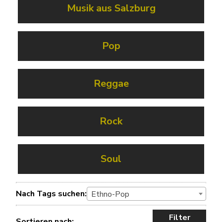
Musik aus Salzburg
Pop
Reggae
Rock
Soul
Nach Tags suchen:
Ethno-Pop
Filter
Sortieren nach: