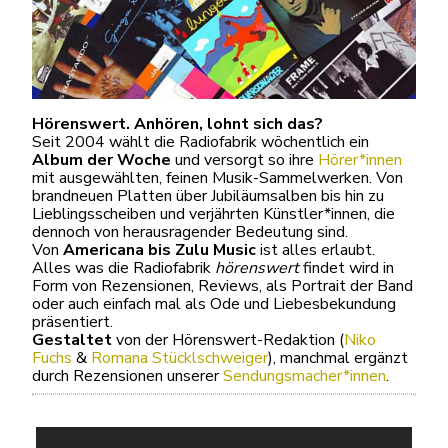
Hörenswert. Anhören, lohnt sich das?
Seit 2004 wählt die Radiofabrik wöchentlich ein
Album der Woche
und versorgt so ihre
Hörer*innen
mit ausgewählten, feinen Musik-Sammelwerken. Von
brandneuen Platten über Jubiläumsalben bis hin zu
Lieblingsscheiben und verjährten Künstler*innen, die
dennoch von herausragender Bedeutung sind.
Von
Americana bis Zulu Music
ist alles erlaubt.
Alles was die Radiofabrik
hörenswert
findet wird in
Form von Rezensionen, Reviews, als Portrait der Band
oder auch einfach mal als Ode und Liebesbekundung
präsentiert.
Gestaltet
von der Hörenswert-Redaktion (
Niko
Fuchs
&
Romana Stücklschweiger
), manchmal ergänzt
durch Rezensionen unserer
Sendungsmacher*innen
.