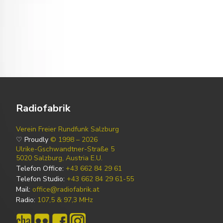
Radiofabrik
Verein Freier Rundfunk Salzburg
♡ Proudly
© 1998 – 2026
Ulrike-Gschwandtner-Straße 5
5020 Salzburg, Austria E.U.
Telefon Office:
+43 662 84 29 61
Telefon Studio:
+43 662 84 29 61-55
Mail:
office@radiofabrik.at
Radio:
107,5 & 97,3 MHz