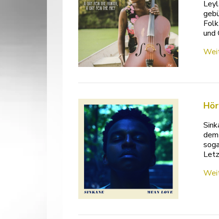
Leyl
gebü
Folk
und 
Weit
Hör
Sink
dem 
soga
Letz
Weit