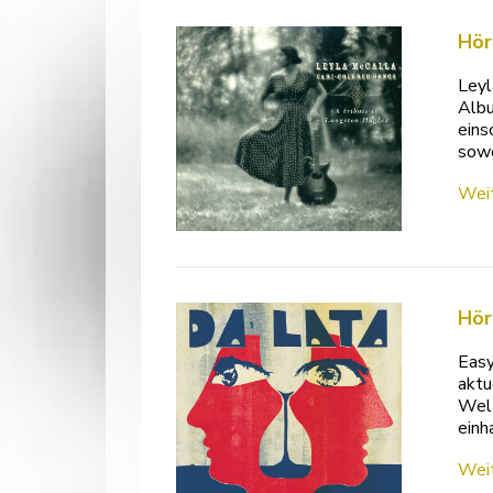
Hör
Leyl
Albu
eins
sowo
Weit
Hör
Easy
aktu
Welt
einh
Weit