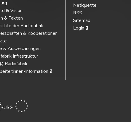
burg
Netiquette
ild & Vision
RSS
en & Fakten
Sitemap
ichte der Radiofabrik
Login 🔒
erschaften & Kooperationen
ekte
se & Auszeichnungen
fabrik Infrastruktur
@ Radiofabrik
beiter:innen-Information 🔒