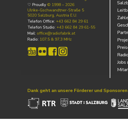
Salz
♡ Proudly
© 1998 – 2026
Leitb
Ulrike-Gschwandtner-Straße 5
5020 Salzburg, Austria E.U.
Zahl
Telefon Office:
+43 662 84 29 61
Gesch
Telefon Studio:
+43 662 84 29 61-55
Partn
Mail:
office@radiofabrik.at
Radio:
107,5 & 97,3 MHz
Proj
Prei
Radio
Jobs 
Mitar
Dank geht an unsere Förderer und Sponsoren
Powered by