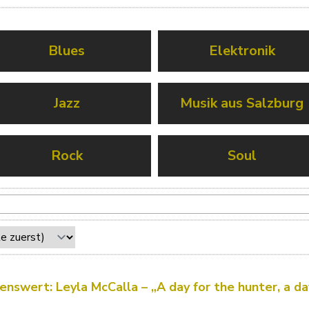
Blues
Elektronik
Jazz
Musik aus Salzburg
Rock
Soul
enswert: Leyla McCalla – „A day for the hunter, a da