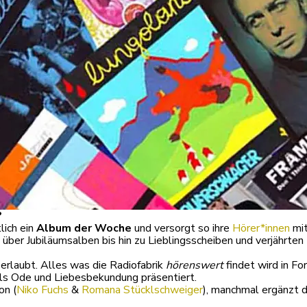
?
lich ein
Album der Woche
und versorgt so ihre
Hörer*innen
mit
er Jubiläumsalben bis hin zu Lieblingsscheiben und verjährten 
 erlaubt. Alles was die Radiofabrik
hörenswert
findet wird in F
als Ode und Liebesbekundung präsentiert.
on (
Niko Fuchs
&
Romana Stücklschweiger
), manchmal ergänzt 