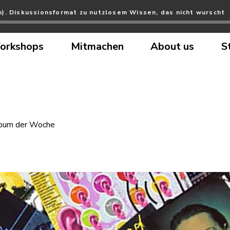
h). Diskussionsformat zu nutzlosem Wissen, das nicht wurscht
orkshops
Mitmachen
About us
S
bum der Woche