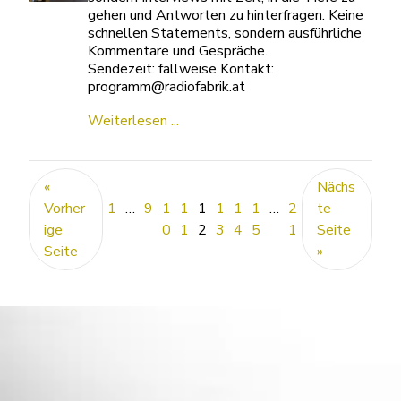
gehen und Antworten zu hinterfragen. Keine
schnellen Statements, sondern ausführliche
Kommentare und Gespräche.
Sendezeit: fallweise Kontakt:
programm@radiofabrik.at
Weiterlesen ...
«
Nächs
Vorher
1
…
9
1
1
1
1
1
1
…
2
te
ige
0
1
2
3
4
5
1
Seite
Seite
»