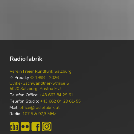
Radiofabrik
Verein Freier Rundfunk Salzburg
♡ Proudly
© 1998 – 2026
Ulrike-Gschwandtner-Straße 5
5020 Salzburg, Austria E.U.
Telefon Office:
+43 662 84 29 61
Telefon Studio:
+43 662 84 29 61-55
Mail:
office@radiofabrik.at
Radio:
107,5 & 97,3 MHz