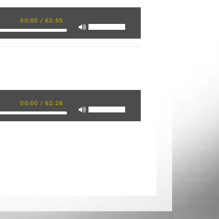
00:00
/
62:55
00:00
/
62:28