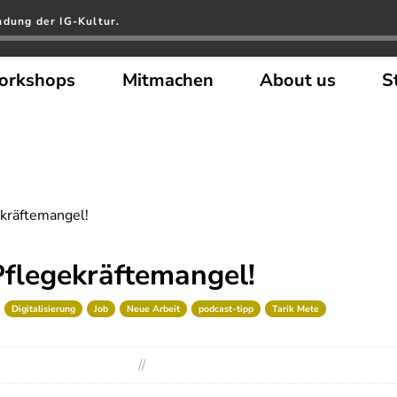
ndung der IG-Kultur.
orkshops
Mitmachen
About us
S
kräftemangel!
flegekräftemangel!
Digitalisierung
Job
Neue Arbeit
podcast-tipp
Tarik Mete
//