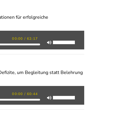
ionen für erfolgreiche
00:00
/
62:17
Defizite, um Begleitung statt Belehrung
00:00
/
60:44