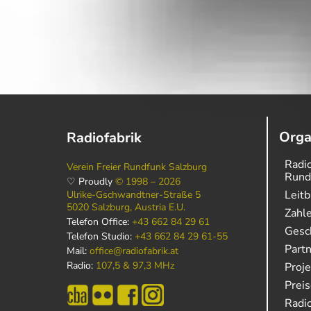
Orga
Radiofabrik
Radio
Verein Freier Rundfunk Salzburg
Rund
♡ Proudly
© 1998 – 2026
Leitb
Ulrike-Gschwandtner-Straße 5
5020 Salzburg, Austria E.U.
Zahl
Telefon Office:
+43 662 84 29 61
Gesch
Telefon Studio:
+43 662 84 29 61-55
Part
Mail:
office@radiofabrik.at
Radio:
107,5 & 97,3 MHz
Proj
Prei
Radio