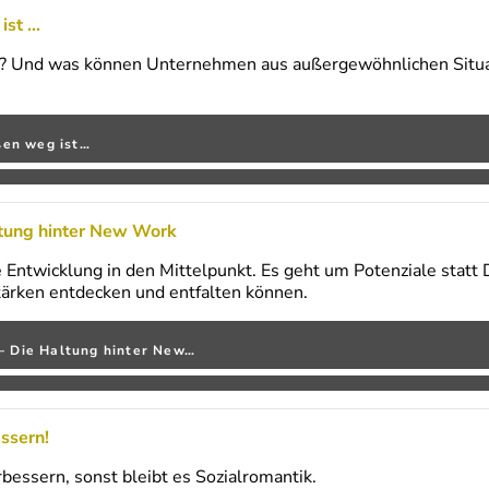
t ...
? Und was können Unternehmen aus außergewöhnlichen Situat
ßen weg ist…
altung hinter New Work
Entwicklung in den Mittelpunkt. Es geht um Potenziale statt 
tärken entdecken und entfalten können.
 – Die Haltung hinter New…
ssern!
ssern, sonst bleibt es Sozialromantik.