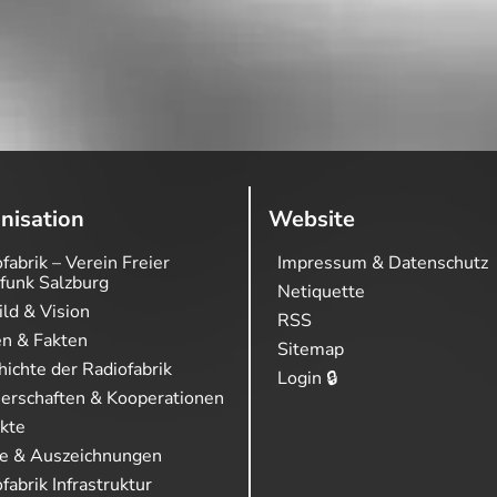
nisation
Website
fabrik – Verein Freier
Impressum & Datenschutz
funk Salzburg
Netiquette
ild & Vision
RSS
en & Fakten
Sitemap
ichte der Radiofabrik
Login 🔒
nerschaften & Kooperationen
ekte
se & Auszeichnungen
fabrik Infrastruktur