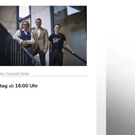
to: Hannah Seibt
stag
ab
16:00 Uhr