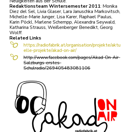
Neuigkeiten aus der Schule.
Redaktionsteam Wintersemester 2011
: Monika
Diez del Sel, Livia Glaser, Lara Januschka Markovitsch,
Michelle-Marie Junger, Lisa Karer, Raphael Paulus,
Karin Pöckl, Marlene Schempp, Alexandra Seywald,
Katharina Strauss, Weißenberger Benedikt, Georg
Wolff.
Related Links
https://radiofabrik.at/organisation/projekte/aktu
elle-projekte/akad-on-air/
http://www.facebook.com/pages/Akad-On-Air-
Salzburgs-erstes-
Schulradio/269405483081106