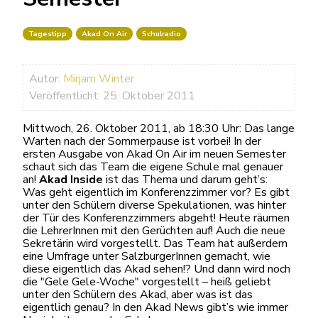
Tagestipp
Akad On Air
Schulradio
Autor:
Mirjam Winter
Veröffentlicht: 25. Oktober 2011
Mittwoch, 26. Oktober 2011, ab 18:30 Uhr: Das lange
Warten nach der Sommerpause ist vorbei! In der
ersten Ausgabe von Akad On Air im neuen Semester
schaut sich das Team die eigene Schule mal genauer
an!
Akad Inside
ist das Thema und darum geht’s:
Was geht eigentlich im Konferenzzimmer vor? Es gibt
unter den Schülern diverse Spekulationen, was hinter
der Tür des Konferenzzimmers abgeht! Heute räumen
die LehrerInnen mit den Gerüchten auf! Auch die neue
Sekretärin wird vorgestellt. Das Team hat außerdem
eine Umfrage unter SalzburgerInnen gemacht, wie
diese eigentlich das Akad sehen!? Und dann wird noch
die "Gele Gele-Woche" vorgestellt – heiß geliebt
unter den Schülern des Akad, aber was ist das
eigentlich genau? In den Akad News gibt’s wie immer