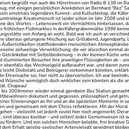
arium begrüßt nun auch die HörerInnen von Radio B 138 im Ra
g, mit einigen persönlichen Anekdoten an Bernhard “Bez” Sa
sein einstmals legendäres Kunnst- und Kulturbiotop, die Käfe
 umtriebige Kreativmensch ist leider schon im Jahr 2008 und vi
nne des Wortes – Lebenswerk ein Vermächtnis hinterlassen, d
nes fröhlichen Flohmarktes in derKäfergrabenmühle 1996 kenne
ngsstätte von Anfang an wohl. Bald war ich auch an versch
eine überaus gelungene Mischung aus Grillabend, Jugendparty
n Äußerlichkeiten stattfindenden menschlichen Atmosphärebegr
deeseine zeitweilige Verwirklichung, die wir alleschon einmal 
e Getränkebar mit Selbstbedienung – in der kleinen Küche unte
 illuminierten Besucher ihre jeweiligen Flüssigkeiten ab – un
her ebenfalls das Wechselgeld aufbewahrt war, und davon zume
z leicht Diebstahl und Betrügerei vorkommen könnten, erklärt
e Ehrensache sei, hier nicht zu übervorteilen. Ich war beeindru
d Wünsche womöglich doch wirklicher sein könnten als die a
tät. Chapeau!
en bis 2004immer wieder einmal gernbeim Bez Station gemacht
itbewohnern diskutiert und gegessen, philosophiert und getr
meiner Erinnerungen an ihn und an die speziellen Momente in
len und gemeinsam mit dem Chriss reflektieren. Mit der Moral
ehen – vielleicht sei jedoch soviel hier noch angemerkt: Dera
, sind überaus kostbar – und selten! Jedes Gemeinwesen ist wo
zu fördern. Und von solchen Menschen belebte, frei kreativ
dem Erhalt geistig-seelischer Artenvielvalt gewidmet bleib