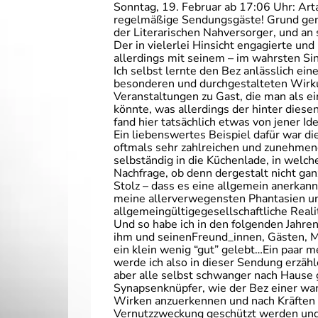
Sonntag, 19. Februar ab 17:06 Uhr: Art
regelmäßige Sendungsgäste! Grund genu
der Literarischen Nahversorger, und an 
Der in vielerlei Hinsicht engagierte und
allerdings mit seinem – im wahrsten Si
Ich selbst lernte den Bez anlässlich ei
besonderen und durchgestalteten Wirku
Veranstaltungen zu Gast, die man als 
könnte, was allerdings der hinter diese
fand hier tatsächlich etwas von jener I
Ein liebenswertes Beispiel dafür war di
oftmals sehr zahlreichen und zunehmend
selbständig in die Küchenlade, in welc
Nachfrage, ob denn dergestalt nicht gan
Stolz – dass es eine allgemein anerkannt
meine allerverwegensten Phantasien un
allgemeingültigegesellschaftliche Reali
Und so habe ich in den folgenden Jahr
ihm und seinenFreund_innen, Gästen, M
ein klein wenig “gut” gelebt…Ein paar 
werde ich also in dieser Sendung erzäh
aber alle selbst schwanger nach Hause g
Synapsenknüpfer, wie der Bez einer war
Wirken anzuerkennen und nach Kräften 
Vernutzzweckung geschützt werden und 