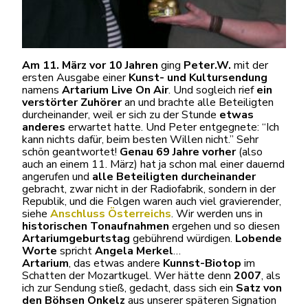
Am 11. März vor 10 Jahren
ging
Peter.W.
mit der
ersten Ausgabe einer
Kunst- und Kultursendung
namens
Artarium
Live On Air
. Und sogleich rief
ein
verstörter Zuhörer
an und brachte alle Beteiligten
durcheinander, weil er sich zu der Stunde
etwas
anderes
erwartet hatte. Und Peter entgegnete: “Ich
kann nichts dafür, beim besten Willen nicht.” Sehr
schön geantwortet!
Genau 69 Jahre vorher
(also
auch an einem 11. März) hat ja schon mal einer dauernd
angerufen und
alle Beteiligten durcheinander
gebracht, zwar nicht in der Radiofabrik, sondern in der
Republik, und die Folgen waren auch viel gravierender,
siehe
Anschluss Österreichs
. Wir werden uns in
historischen Tonaufnahmen
ergehen und so diesen
Artariumgeburtstag
gebührend würdigen.
Lobende
Worte
spricht
Angela Merkel
…
Artarium
, das etwas andere
Kunnst-Biotop
im
Schatten der Mozartkugel. Wer hätte denn
2007
, als
ich zur Sendung stieß, gedacht, dass sich ein
Satz von
den Böhsen Onkelz
aus unserer späteren Signation