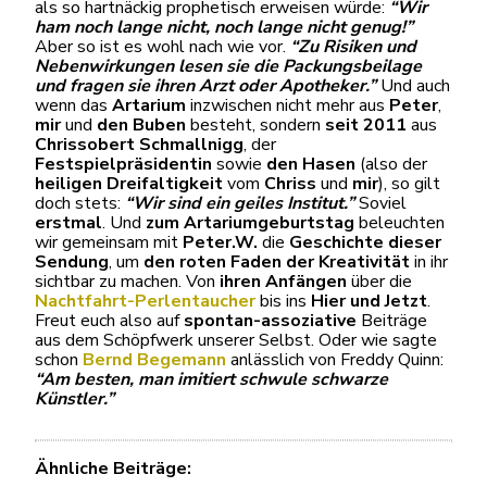
als so hartnäckig prophetisch erweisen würde:
“Wir
ham noch lange nicht, noch lange nicht genug!”
Aber so ist es wohl nach wie vor.
“Zu Risiken und
Nebenwirkungen lesen sie die Packungsbeilage
und fragen sie ihren Arzt oder Apotheker.”
Und auch
wenn das
Artarium
inzwischen nicht mehr aus
Peter
,
mir
und
den Buben
besteht, sondern
seit 2011
aus
Chrissobert Schmallnigg
, der
Festspielpräsidentin
sowie
den Hasen
(also der
heiligen Dreifaltigkeit
vom
Chriss
und
mir
), so gilt
doch stets:
“Wir sind ein geiles Institut.”
Soviel
erstmal
. Und
zum Artariumgeburtstag
beleuchten
wir gemeinsam mit
Peter.W.
die
Geschichte dieser
Sendung
, um
den roten Faden der Kreativität
in ihr
sichtbar zu machen. Von
ihren Anfängen
über die
Nachtfahrt-Perlentaucher
bis ins
Hier und Jetzt
.
Freut euch also auf
spontan-assoziative
Beiträge
aus dem Schöpfwerk unserer Selbst. Oder wie sagte
schon
Bernd Begemann
anlässlich von Freddy Quinn:
“Am besten, man imitiert schwule schwarze
Künstler.”
Ähnliche Beiträge: