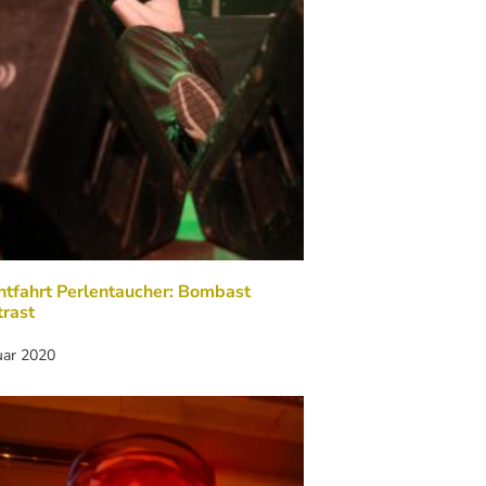
tfahrt Perlentaucher: Bombast
rast
uar 2020