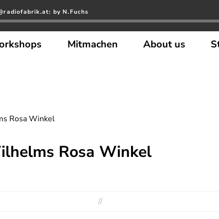
radiofabrik.at: by N.Fuchs
orkshops
Mitmachen
About us
S
lms Rosa Winkel
Wilhelms Rosa Winkel
//