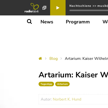
Nachtschiene >> musik@
News
Programm
W
Blog
Artarium: Kaiser Wilhe
Artarium: Kaiser 
Tagestipp
Artarium
Autor:
Norbert K. Hund