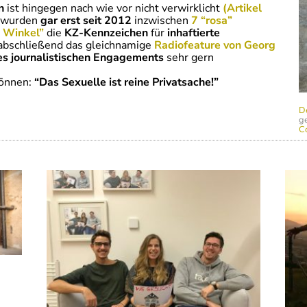
n
ist hingegen nach wie vor nicht verwirklicht
(Artikel
g wurden
gar erst seit 2012
inzwischen
7 “rosa”
 Winkel”
die
KZ-Kennzeichen
für
inhaftierte
 abschließend das gleichnamige
Radiofeature von Georg
s journalistischen Engagements
sehr gern
können:
“Das Sexuelle ist reine Privatsache!”
D
ge
C