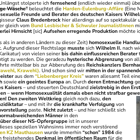
Unlängst stolperte ich
fernsehend
(endlich wieder einmal) üb
ige Wäsche”
beleuchtet die
Harden-Eulenburg-Affäre
(Eine 
sexuelle Freunde und Berater des deutschen Kaisers Wilhelm
gisseur
Claus Bredenbrock
hier allerdings auf so spektakulä
 er gleich vom
Bund Lesbischer & Schwuler JournalistInnen
mi
lerlei Hirnsicht
[sic]
Aufsehen erregende Produktion
möchte ic
 als in anderen Ländern zu dieser Zeit)
homosexuelle Handl
t
. Aufgrund dieser Rechtslage
musste
sich
Wilhelm II.
nach wi
arikatur) von vielen seiner
bis dahin einflussreichen Berater
t
tigt zu werden. Die geradezu
hysterische Abgrenzung
von all
rte mittelbar bis zur Abberufung des
Reichskanzlers Bernha
Krawehl, Krawehl)
. Und schon sind wir
mitten in der spannen
eister
aus dem
“Liebenberger Kreis”
waren allesamt Teil ein
h
sowie
ein geeintes Europa
an. Durch
deren Entmachtung
ge
es Kaisers
– und steuerten Deutschland
zielstrebig in den Er
den
–
wenn Homosexualität damals eben nicht strafbar gewe
en!
Den zweiten Weltkrieg
gleich noch dazu,
den
zidiktatur
– und mit ihr
die krankhafte Verfolgung
von
mvorstellung
paste.
Nicht zuletzt
– und hier schließt sich
l normabweichenden Männer
in den
über dieser NS-Opfergruppe
ist in unserer
ieses speziellen Wahnsinns immer noch verstörend
en KZ Mauthausen
wurde immerhin
“schon” 1984
die
n freistehendes
Denkmal im öffentlichen Raum
für die