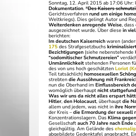
Sonntag, 12. April 2015 ab 17:06 Uhr: 
Dokumentation
.
“Des Kaisers schmutz
Gerichtsverfahren
rund um einige homo
Weltkriegs). Dies gelingt Autor und Re
Weiterdenken anregende Weise
, dass
ausgezeichnet wurde. Über diese
in vie
berichten:
Im deutschen Kaiserreich
waren (anders
175
des Strafgesetzbuchs
kriminalisier
Bezichtigungen
(siehe nebenstehende K
“sodomitischer Schmutzereien”
verdäch
Unmännlichkeit
stehenden Personen füh
des von uns hoch geschätzten
Loriot (
Teil tatsächlich)
homosexuellen Schöng
strebten
die Aussöhnung mit Frankreic
nun die Oberhand im
Einflussbereich d
womöglich überhaupt
nicht stattgefun
Was wir uns da nicht alles erspart hätt
Hitler
,
den Holocaust
, überhaupt
die Na
allem und jedem, was nicht in
ihre Nor
der Kreis –
die Ermordung der sexuel
Konzentrationslagern. Das
Klima gegen
Gesellschaft
auch 70 Jahre nach Ende
d
gleichgültig. Am Gelände des
ehemalig
abgebildete Gedenktafel angebracht. Ei