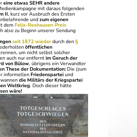
er
eine etwas SEHR andere
Medienkampagne mit daraus folgenden
 II.
kurz vor Ausbruch des Ersten
r unbelehrende und
zum eigenen
t dem
Felix-Rexhausen-Preis
h also zu Beginn unserer Sendung
ungen
seit 1872 wieder
durch den
§
ederholten
öffentlichen
rennen, um nicht selbst solcher
en auch nur entfernt
im Geruch der
rd von Bülow
, übrigens ein Verwandter
den These der Dokumentation:
Die (zum
er informellen
Friedenspartei
und
wannen
die Militärs der Kriegspartei
sten Weltkrieg
. Doch dieser hätte
sen wäre!