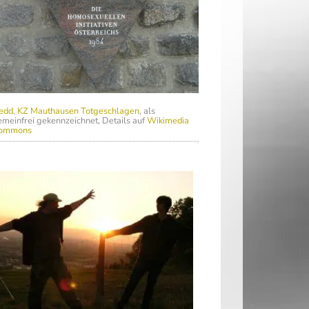
edd
,
KZ Mauthausen Totgeschlagen
, als
meinfrei gekennzeichnet, Details auf
Wikimedia
ommons