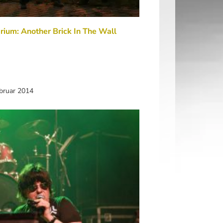
rium: Another Brick In The Wall
ebruar 2014