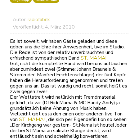
Autor:
radiofabrik
Veröffentlicht: 4. März 2010
Es ist soweit, wir haben Gäste geladen und diese
geben uns die Ehre ihrer Anwesenheit, live im Studio.
Die Rede ist von der relativ unverbrauchten und
erfrischend sympathischen Band
ST. MAMA!
Gut, nicht die komplette Band wird bei uns auftauchen
aber zumindest zwei (Stimme: Johann Brauneis &
Stromruder: Manfred Feichtenschlager) der fünf Köpfe
haben die Herausforderung angenommen und treten
gegen uns an. Das ist würdig und recht, somit heißt es
zwei gegen zwei!
Der Wettstreit wird natürlich mit Fremdmaterial
geführt, da wir (DJ Ridi Mama & MC Randy Andy) ja
grundsätzlich keine Ahnung von Musik haben.
Vielleicht gibt es ja den einen oder anderen live Ton
von
ST. MAMA
!
, die sich per Eigendefinition so sehen:
„Der Kirchgang war gestern- St.Mama ist heute! Jeder
der bei St.Mama an sakrale Klänge denkt, wird
enttäuscht sein und scheinheilig konvertieren.