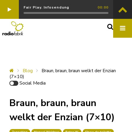
Fair Play. Infosendung
00:00
Blog
Braun, braun, braun welkt der Enzian
(7×10)
Social Media
Braun, braun, braun
welkt der Enzian (7×10)
Tagestipp
Manuel Waldner
Peter W.
Show de toilette