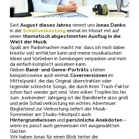
Seit
August dieses Jahres
nimmt uns
Jonas Danko
in der
Schallverkostung
einmal im Monat mit auf
einen
thematisch abgestimmten Ausflug in die
Welt der Musik
.
Spaß am Radiomachen macht mir, dass ich mich dabei
kreativ voll entfalten kann und meine musikalischen
Ideen und Vorlieben in Sendungen verpacken und mich
da einfach komplett ausleben kann.
Neben
Band- und Genre-Porträts
stehen
beispielsweise auch einmal
Coverversionen
im
Mittelpunkt, die das Original überstrahlen oder
legendär schlechte Songs, die durch ihren Trash-Faktor
schon fast wieder gut sind. Vom edlen Tropfen bis hin
zum „korkenden“ Jahrgang ist die Bandbreite also groß
und jede Schallverkostung ein echtes Abenteuer.
Begleitend zur Verkostung liefert der Musik-
Sommelier am Studio-Mischpult auch
Hintergrundwissen
und
persönliche Anekdoten
–
wenn es passt auch gemeinsam mit ausgewählten
Gästen.
Wir haben Jonas für einen Blick hinter die