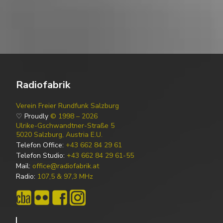
Radiofabrik
Verein Freier Rundfunk Salzburg
♡ Proudly
© 1998 – 2026
Ulrike-Gschwandtner-Straße 5
5020 Salzburg, Austria E.U.
Telefon Office:
+43 662 84 29 61
Telefon Studio:
+43 662 84 29 61-55
Mail:
office@radiofabrik.at
Radio:
107,5 & 97,3 MHz