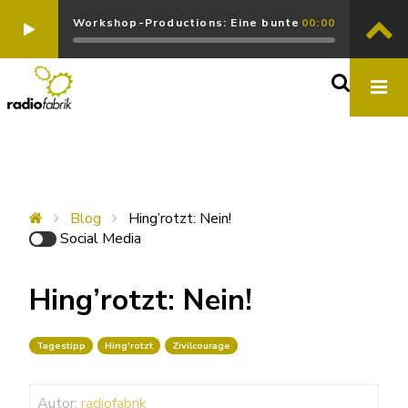
Workshop-Productions: Eine bunte
00:00
Blog
Hing’rotzt: Nein!
Social Media
Hing’rotzt: Nein!
Tagestipp
Hing'rotzt
Zivilcourage
Autor:
radiofabrik