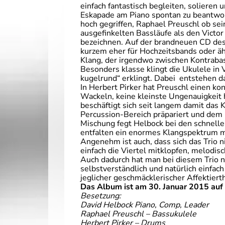
einfach fantastisch begleiten, solieren u
Eskapade am Piano spontan zu beantworte
hoch gegriffen, Raphael Preuschl ob sei
ausgefinkelten Bassläufe als den Victo
bezeichnen. Auf der brandneuen CD des T
kurzem eher für Hochzeitsbands oder ä
Klang, der irgendwo zwischen Kontrabass
Besonders klasse klingt die Ukulele in 
kugelrund“ erklingt. Dabei entstehen 
In Herbert Pirker hat Preuschl einen k
Wackeln, keine kleinste Ungenauigkeit h
beschäftigt sich seit langem damit das
Percussion-Bereich präpariert und dem 
Mischung fegt Helbock bei den schnell
entfalten ein enormes Klangspektrum m
Angenehm ist auch, dass sich das Trio 
einfach die Viertel mitklopfen, melodi
Auch dadurch hat man bei diesem Trio n
selbstverständlich und natürlich einfac
jeglicher geschmäcklerischer Affektierth
Das Album ist am 30. Januar 2015 auf
Besetzung:
David Helbock Piano, Comp, Leader
Raphael Preuschl – Bassukulele
Herbert Pirker – Drums