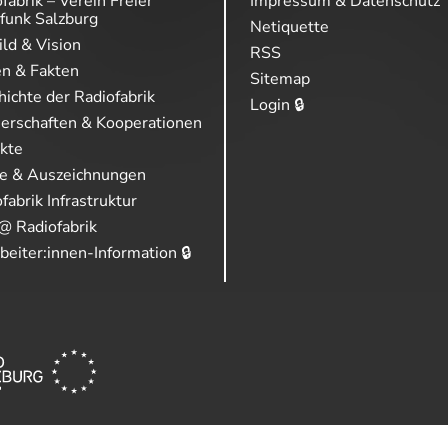
fabrik – Verein Freier
Impressum & Datenschutz
funk Salzburg
Netiquette
ild & Vision
RSS
en & Fakten
Sitemap
ichte der Radiofabrik
Login 🔒
nerschaften & Kooperationen
ekte
se & Auszeichnungen
fabrik Infrastruktur
@ Radiofabrik
beiter:innen-Information 🔒