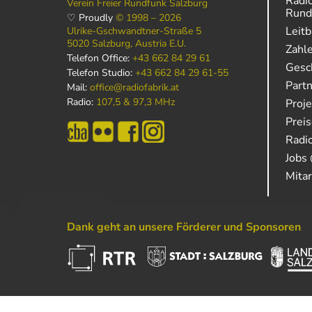
Radio
Verein Freier Rundfunk Salzburg
Rund
♡ Proudly
© 1998 – 2026
Leitb
Ulrike-Gschwandtner-Straße 5
5020 Salzburg, Austria E.U.
Zahl
Telefon Office:
+43 662 84 29 61
Gesch
Telefon Studio:
+43 662 84 29 61-55
Part
Mail:
office@radiofabrik.at
Radio:
107,5 & 97,3 MHz
Proj
Prei
Radio
Jobs 
Mitar
Dank geht an unsere Förderer und Sponsoren
Powered by