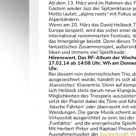
Ab dem 13. März wird im Rahmen des 
Gastein wieder Jazz der Spitzenklasse p
Motto lautet: „alpine roots“ mit Fokus 
Alpenländern.
Wenn am 20. März das David Helbock Tr
Europe bespielt, wird das sicher einer
international renommierten Festivals, 
das Innergebirge belebt. Denn dieses Tr
fantastisches Zusammenspiel, außerorde
Ideen und immens viel Spielfreude.
Hörenswert. Das RF-Album der Woche i
27.02.14 ab 14:08 Uhr, Wh am Donner
Uhr.
Bei diesem rein österreichischen Trio, d
ausgezeichnet wurde, handelt es sich a
‚klassisches‘ Klaviertrio. Denn auf kom
sich Helbock stets darum neue Klangrä
Möglichkeiten des Triospiels auszuloten.
setzt der Pianist dabei die Töne und füh
‚falsche Fährten‘ oder überrascht mit v
Wendungen. Die ganze Musik scheint auf
Virtuosität ausgerichtet zu sein, bei de
‚Funfaktor‘ und die energetische Spielf
Mit Herbert Pirker und Raphael Preusch
Ausnahmemusiker der
Jazzwerkstatt W