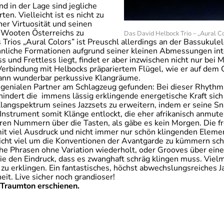
nd in der Lage sind jegliche
n. Vielleicht ist es nicht zu
ner Virtuosität und seinen
r Wooten Österreichs zu
Das David Helbock Trio – „Aural C
rios „Aural Colors” ist Preuschl allerdings an der Bassukulel
hnliche Formationen aufgrund seiner kleinen Abmessungen int
 und Frettless liegt, findet er aber inzwischen nicht nur be
Verbindung mit Helbocks präpariertem Flügel, wie er auf dem 
dann wunderbar perkussive Klangräume.
ongenialen Partner am Schlagzeug gefunden: Bei dieser Rhythmu
indert die immens lässig erklingende energetische Kraft sich
 Klangspektrum seines Jazzsets zu erweitern, indem er seine 
Instrument somit Klänge entlockt, die eher afrikanisch anmut
eren Nummern über die Tasten, als gäbe es kein Morgen. Die
it viel Ausdruck und nicht immer nur schön klingenden Eleme
nicht viel um die Konventionen der Avantgarde zu kümmern sch
sche Phrasen ohne Variation wiederholt, oder Grooves über e
ie den Eindruck, dass es zwanghaft schräg klingen muss. Vielm
h zu erklingen. Ein fantastisches, höchst abwechslungsreiches J
eit. Live sicher noch grandioser!
 Traumton erschienen.