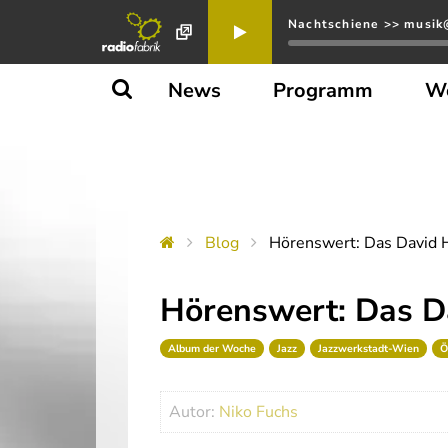
Nachtschiene >> musik@
News
Programm
W
Blog
Hörenswert: Das David H
Hörenswert: Das Da
Album der Woche
Jazz
Jazzwerkstadt-Wien
Ö
Autor:
Niko Fuchs