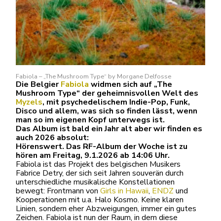
Fabiola – „The Mushroom Type“ by Morgane Delfosse
Die Belgier
Fabiola
widmen sich auf „The
Mushroom Type“ der geheimnisvollen Welt des
Myzels
, mit psychedelischem Indie-Pop, Funk,
Disco und allem, was sich so finden lässt, wenn
man so im eigenen Kopf unterwegs ist.
Das Album ist bald ein Jahr alt aber wir finden es
auch 2026 absolut:
Hörenswert. Das RF-Album der Woche ist zu
hören am Freitag, 9.1.2026 ab 14:06 Uhr.
Fabiola ist das Projekt des belgischen Musikers
Fabrice Detry, der sich seit Jahren souverän durch
unterschiedliche musikalische Konstellationen
bewegt: Frontmann von
Girls in Hawaii
,
ENDZ
und
Kooperationen mit u.a. Halo Kosmo. Keine klaren
Linien, sondern eher Abzweigungen, immer ein gutes
Zeichen. Fabiola ist nun der Raum, in dem diese