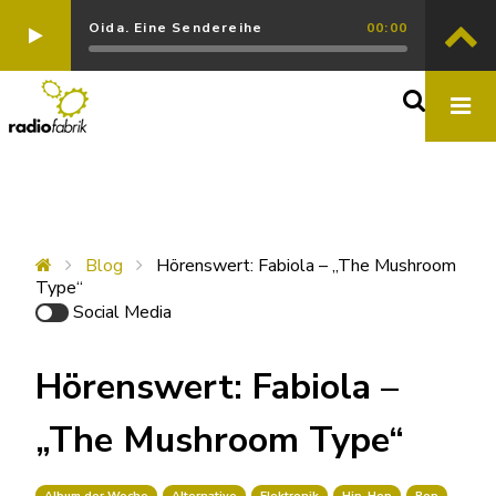
Oida. Eine Sendereihe
00:00
Blog
Hörenswert: Fabiola – „The Mushroom
Type“
Social Media
Hörenswert: Fabiola –
„The Mushroom Type“
Album der Woche
Alternative
Elektronik
Hip-Hop
Pop