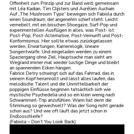
Offenheit zum Prinzip und zur Band wird; gemeinsam
mit Léa Kadian, Tim Clijsters und Aurélien Auchain.
Auf „The Mushroom Type“ bewegen sich Fabiola durch
einen Soundraum, der angenehm schief steht. Leicht
vernebelt, mit ein bisschen Shoegaze, Surf-Pop und
experimentellen Ausflügen in alles, was Post- ist:
Post-Pop, Post-Alternative, Post-Vernunft und Post-
Konformismus. Hier sollte etwas zurückgelassen
werden, Erwartungen, Karrierelogik, lineare
Songentwürfe. Und eingeladen werden zu einem
Spaziergang ohne Ziel, Hauptsache man sieht am
Wegrand immer mal wieder lustige Dinge und bleibt
an spannenden Ecken hängen.
Fabrice Detry schwingt sich auf das Fahrrad, das in
seinem Kopf herumrollt und lässt alles laufen, das
melodische Talent und die Unmittelbarkeit der
poppigen Einflüsse beginnen tatsächlich sich wie
mystische Psychedelia und so ein klein wenig nach
Schwammerl-Trip anzufühlen. Wann hat denn die
Stimmung so gewechselt? Was der Song nicht gerade
schon aus? Und wie oft läuft das jetzt schon in
Endlosschleife?
(Fabiola – Don’t You Look Back)