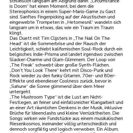
schließlich langsam am Abgrund dahin. „Circumstance
is Doom“ hat einen Moment, bei dem die
Stereophonics in einem Super-Mario-Game zu Gast
sind. Sanftes Fingerpicking auf der Akustischen und
eingewebte Trompeten in „Hetomesnil“ wandeln sich
langsam um in etwas, das wie ein Traum im Traum
klingt.
Das Duett mit Tim Clijsters in „The Nail On The
Head“ ist die Sommerbrise und der Rausch der
Leichtigkeit, schiebt kalifornischen Soul-Rock durch ein
belgisches Indie-Prisma und landet irgendwo zwischen
Slacker-Charme und Glam-Glimmern. Der Loop von
„The Freak“ schwebt über große Synth-Flächen,
„Don’t You Look There“ kehrt mit Disco-Punk und
Rock wieder zu den funky Gitarren, 70er- und 80er-
Effekte und ebendieser Coolness zurück, bevor in
„Sahune“ die Sonne glimmend über dem Meer
untergeht.
„The Mushroom Type“ ist die Lust am Nicht-
Festlegen, an feiner und einfallsreicher Klangarbeit und
an einer Art räumlichen Denkens in der Musik, inklusive
Brüche für Ideenclashs und kleine Verrücktheiten. Die
Songs wirken wie Fundstücke aus einem musikalischen
Riesenkosmos, ineinander völlig unterschiedlich und
dennoch sorgfältig und logisch verwoben. Ein Album,