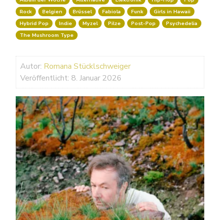
Rock
Belgien
Brüssel
Fabiola
Funk
Girls in Hawaii
Hybrid Pop
Indie
Myzel
Pilze
Post-Pop
Psychedelia
The Mushroom Type
Autor:
Romana Stücklschweiger
Veröffentlicht: 8. Januar 2026