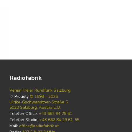
Radiofabrik
Verein Freier Rundfunk Salzburg
♡ Proudly
© 1998 – 2026
Ulrike-Gschwandtner-Straße 5
5020 Salzburg, Austria E.U.
Telefon Office:
+43 662 84 29 61
Telefon Studio:
+43 662 84 29 61-55
Mail:
office@radiofabrik.at