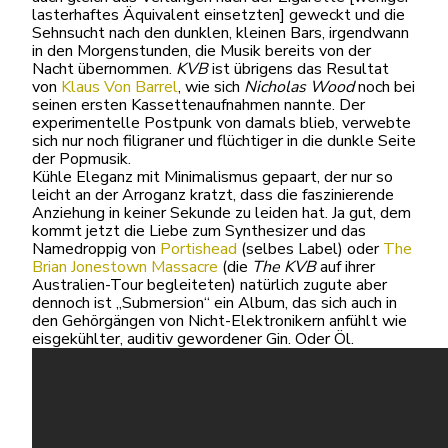
lasterhaftes Äquivalent einsetzten] geweckt und die
Sehnsucht nach den dunklen, kleinen Bars, irgendwann
in den Morgenstunden, die Musik bereits von der
Nacht übernommen.
KVB
ist übrigens das Resultat
von
Klaus Von Barrel
, wie sich
Nicholas Wood
noch bei
seinen ersten Kassettenaufnahmen nannte. Der
experimentelle Postpunk von damals blieb, verwebte
sich nur noch filigraner und flüchtiger in die dunkle Seite
der Popmusik.
Kühle Eleganz mit Minimalismus gepaart, der nur so
leicht an der Arroganz kratzt, dass die faszinierende
Anziehung in keiner Sekunde zu leiden hat. Ja gut, dem
kommt jetzt die Liebe zum Synthesizer und das
Namedroppig von
Portishead
(selbes Label) oder
The
Brian Jonestown Massacre
(die
The KVB
auf ihrer
Australien-Tour begleiteten) natürlich zugute aber
dennoch ist „Submersion“ ein Album, das sich auch in
den Gehörgängen von Nicht-Elektronikern anfühlt wie
eisgekühlter, auditiv gewordener Gin. Oder Öl.