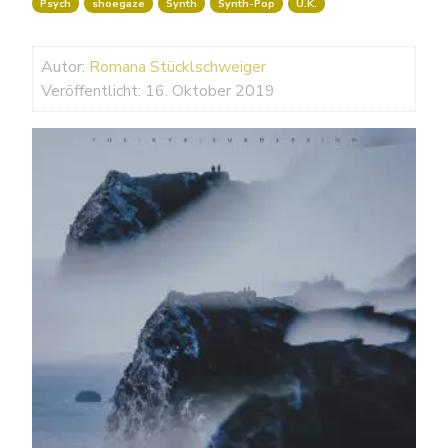
Psych
shoegaze
Synth
Synth-Pop
U.K.
Autor:
Romana Stücklschweiger
Veröffentlicht: 16. Oktober 2019