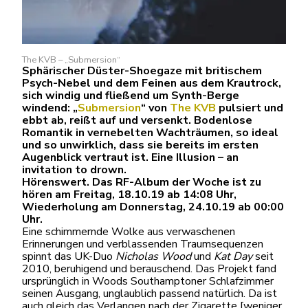
The KVB – „Submersion“
Sphärischer Düster-Shoegaze mit britischem
Psych-Nebel und dem Feinen aus dem Krautrock,
sich windig und fließend um Synth-Berge
windend: „
Submersion
“ von
The KVB
pulsiert und
ebbt ab, reißt auf und versenkt. Bodenlose
Romantik in vernebelten Wachträumen, so ideal
und so unwirklich, dass sie bereits im ersten
Augenblick vertraut ist. Eine Illusion – an
invitation to drown.
Hörenswert. Das RF-Album der Woche ist zu
hören am Freitag, 18.10.19 ab 14:08 Uhr,
Wiederholung am Donnerstag, 24.10.19 ab 00:00
Uhr.
Eine schimmernde Wolke aus verwaschenen
Erinnerungen und verblassenden Traumsequenzen
spinnt das UK-Duo
Nicholas Wood
und
Kat Day
seit
2010, beruhigend und berauschend. Das Projekt fand
ursprünglich in Woods Southamptoner Schlafzimmer
seinen Ausgang, unglaublich passend natürlich. Da ist
auch gleich das Verlangen nach der Zigarette [weniger