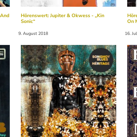
 And
Hörenswert: Jupiter & Okwess - „Kin
Höre
Sonic“
On M
9. August 2018
16. Ju