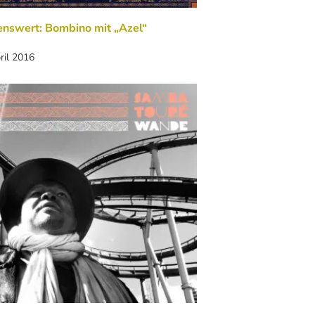
enswert: Bombino mit „Azel“
ril 2016