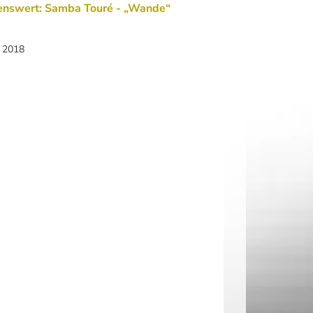
enswert: Samba Touré - „Wande“
i 2018