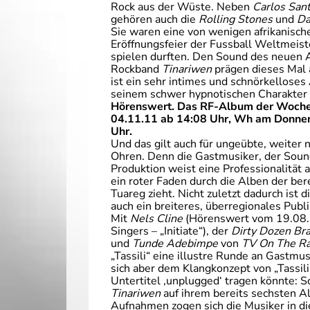
Rock aus der Wüste. Neben
Carlos San
gehören auch die
Rolling Stones
und
Da
Sie waren eine von wenigen afrikanische
Eröffnungsfeier der Fussball Weltmeist
spielen durften. Den Sound des neuen 
Rockband
Tinariwen
prägen dieses Mal a
ist ein sehr intimes und schnörkelloses
seinem schwer hypnotischen Charakter s
Hörenswert. Das RF-Album der Woche i
04.11.11 ab 14:08 Uhr, Wh am Donner
Uhr.
Und das gilt auch für ungeübte, weiter 
Ohren. Denn die Gastmusiker, der Soun
Produktion weist eine Professionalität a
ein roter Faden durch die Alben der be
Tuareg zieht. Nicht zuletzt dadurch ist 
auch ein breiteres, überregionales Publ
Mit
Nels Cline
(Hörenswert vom 19.08.
Singers – „Initiate“), der
Dirty Dozen Br
und
Tunde Adebimpe
von
TV On The Ra
„Tassili“ eine illustre Runde an Gastmu
sich aber dem Klangkonzept von „Tassili
Untertitel ‚unplugged‘ tragen könnte: S
Tinariwen
auf ihrem bereits sechsten Al
Aufnahmen zogen sich die Musiker in d