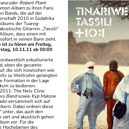
tana
oder
Robert Plant
mon Albarn
zu ihren Fans.
n Bands, die auf der
erschaft 2010 in Südafrika
Albums der Tuareg-
kustische Gitarren. „Tassili“
 Album, dass einen mit
ofort in seinen Bann zieht.
st zu hören am Freitag,
stag, 10.11.11 ab 00:00
nordwestlich enkulturierte
d, eben die gesamte
uf, die sich inzwischen wie
reits zu Weltruhm gelangten
die Formation in der Lage
ikum zu bedienen.
2011: The Nels Cline
ass Band
sowie
Kyp Malone
dio
versammelt sich auf
sikern. Dabei ordnen diese
“ unter, das auch den
o zart und akustisch gehen
bum vor. Für die
ie Hochebenen des