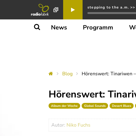
stepping to the a.m. >>
News
Programm
W
Blog
Hörenswert: Tinariwen – 
Hörenswert: Tinariw
Album der Woche
Global Sounds
Desert Blues
Autor:
Niko Fuchs