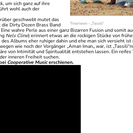
k, um sich ganz auf ihre
ührt wohl auch der
erüber geschwebt mutet das
Tinariwen – „Tassili“
ft die Dirty Dozen Brass Band
g: Eine wahre Perle aus einer ganz Bizarren Fusion und somit
ing
Nels Cline
) erinnert etwas an die rockigen Stücke von frühe
s des Albums eher ruhiger dahin und ehe man sich versieht i
verwegen wie noch der Vorgänger „Aman Iman„ war, ist „Tassili“
 von Intimität und Spiritualität entstehen lassen. Ein reife
der inneren Freiheit suchen.
bei
Cooperative Music
erschienen.