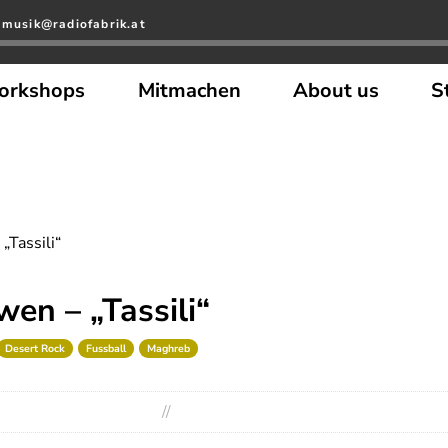
 musik@radiofabrik.at
orkshops
Mitmachen
About us
S
„Tassili“
en – „Tassili“
Desert Rock
Fussball
Maghreb
//