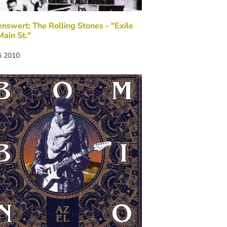
nswert: The Rolling Stones - "Exile
ain St."
li 2010