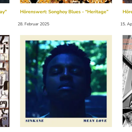
ay"
Hörenswert: Songhoy Blues - “Heritage”
Hör
28. Februar 2025
15. Ap