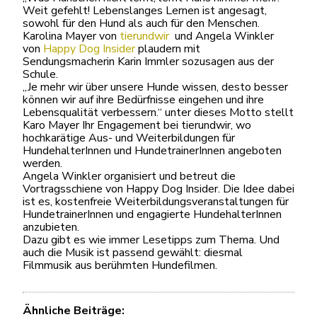
Weit gefehlt! Lebenslanges Lernen ist angesagt,
sowohl für den Hund als auch für den Menschen.
Karolina Mayer von
tierundwir
und Angela Winkler
von
Happy Dog Insider
plaudern mit
Sendungsmacherin Karin Immler sozusagen aus der
Schule.
„Je mehr wir über unsere Hunde wissen, desto besser
können wir auf ihre Bedürfnisse eingehen und ihre
Lebensqualität verbessern.“ unter dieses Motto stellt
Karo Mayer Ihr Engagement bei tierundwir, wo
hochkarätige Aus- und Weiterbildungen für
HundehalterInnen und HundetrainerInnen angeboten
werden.
Angela Winkler organisiert und betreut die
Vortragsschiene von Happy Dog Insider. Die Idee dabei
ist es, kostenfreie Weiterbildungsveranstaltungen für
HundetrainerInnen und engagierte HundehalterInnen
anzubieten.
Dazu gibt es wie immer Lesetipps zum Thema. Und
auch die Musik ist passend gewählt: diesmal
Filmmusik aus berühmten Hundefilmen.
Ähnliche Beiträge: