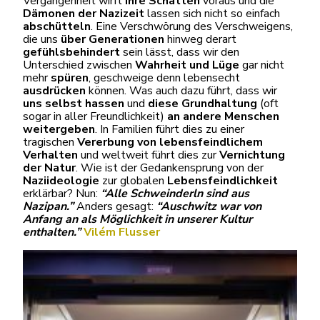
Vergangenheit wirft
ihre Schatten
voraus und die
Dämonen der Nazizeit
lassen sich nicht so einfach
abschütteln
. Eine Verschwörung des Verschweigens,
die uns
über Generationen
hinweg derart
gefühlsbehindert
sein lässt, dass wir den
Unterschied zwischen
Wahrheit und Lüge
gar nicht
mehr
spüren
, geschweige denn lebensecht
ausdrücken
können. Was auch dazu führt, dass wir
uns selbst hassen
und
diese Grundhaltung
(oft
sogar in aller Freundlichkeit)
an andere Menschen
weitergeben
. In Familien führt dies zu einer
tragischen
Vererbung von lebensfeindlichem
Verhalten
und weltweit führt dies zur
Vernichtung
der Natur
. Wie ist der Gedankensprung von der
Naziideologie
zur globalen
Lebensfeindlichkeit
erklärbar? Nun:
“Alle Schweinderln sind aus
Nazipan.”
Anders gesagt:
“Auschwitz war von
Anfang an als Möglichkeit in unserer Kultur
enthalten.”
Vilém Flusser