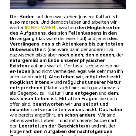
Der Boden
, auf dem wir stehen (unsere Kultur)
ist
also morsch
. Und dennoch leben und arbeiten wir
weiter
IN BETWEEN
zwischen
den Möglichkeiten
des Aufgebens
,
des sich Fallenlassens in den
Untergang
(das wäre der eine Tod) und jenen
des
Verdrängens
,
des sich Ablenkens bis zur totalen
Unbewusstheit
(das wäre dann der andere). Da
dazwischen gibts aber
noch einen
,
den eigenen
, der
naturgemäß am Ende unserer physischen
Existenz
auf uns wartet. Der lässt sich sowieso nur
er-leben
(und nicht vermeiden, egal wie sehr man ihn
auch ausblendet).
Also leben wir
,
möglichst echt
,
möglichst intensiv
und
möglichst unserer Natur
entsprechend
(Natur steht hier auch ganz bewusst
als Gegenpol zu “Kultur”)
uns entgegen
und
dem
,
was unser Leben ist
.
Mit allen Fragen
, die noch
offen sind,
beantworten wir uns selbst und
einander
und
verurteilen wir uns nicht
.
Das haben
,
wie bereits angeführt,
eh schon andere
. Wir sind
lebenswertes Leben … und mit unserer Suche nach
den
Leerstellen der Geschichte(n)
und mit der
Frage nach
den Aufgaben der nachfolgenden