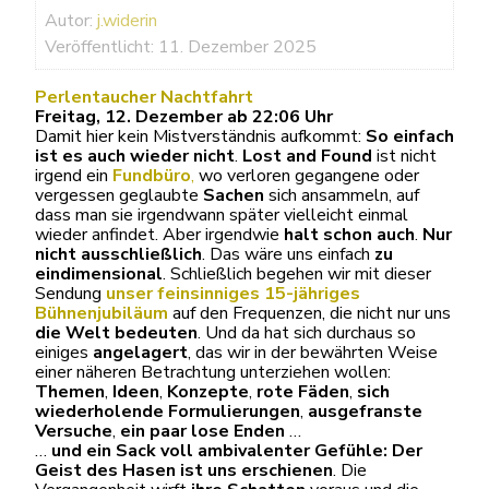
Autor:
j.widerin
Veröffentlicht: 11. Dezember 2025
Perlentaucher Nachtfahrt
Freitag, 12. Dezember ab 22:06 Uhr
Damit hier kein Mistverständnis aufkommt:
So einfach
ist es auch wieder nicht
.
Lost and Found
ist nicht
irgend ein
Fundbüro
,
wo verloren gegangene oder
vergessen geglaubte
Sachen
sich ansammeln, auf
dass man sie irgendwann später vielleicht einmal
wieder anfindet. Aber irgendwie
halt schon auch
.
Nur
nicht ausschließlich
. Das wäre uns einfach
zu
eindimensional
. Schließlich begehen wir mit dieser
Sendung
unser feinsinniges 15-jähriges
Bühnenjubiläum
auf den Frequenzen, die nicht nur uns
die Welt bedeuten
. Und da hat sich durchaus so
einiges
angelagert
, das wir in der bewährten Weise
einer näheren Betrachtung unterziehen wollen:
Themen
,
Ideen
,
Konzepte
,
rote Fäden
,
sich
wiederholende Formulierungen
,
ausgefranste
Versuche
,
ein paar
lose Enden
…
…
und ein Sack voll ambivalenter Gefühle:
Der
Geist des Hasen ist uns erschienen
. Die