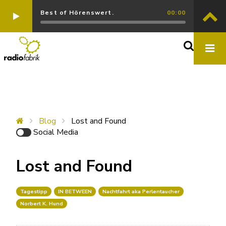
Best of Hörenswert.
00:00
Blog
Lost and Found
Social Media
Lost and Found
Tagestipp
IN BETWEEN
Nachtfahrt aka Perlentaucher
Norbert K. Hund