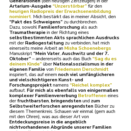
Generationen
(den heutigen Zeitzeugen) in der
Artarium-Ausgabe
“Unzerstörbar”
für den
heurigen Radiopreis der Erwachsenenbildung
nominiert
.
Mich bestärkt das in meiner Absicht, den
“Pakt des Schweigens”
zu durchbrechen.
Dazu, sowohl
Familienforschung
als auch
Traumatherapie
in der Richtung eines
selbstbestimmten Akts sprachlichen Ausdrucks
mit der
Radiogestaltung
zu verbinden, hat mich
einerseits meine Arbeit an
Misha Schoenebergs
Manuskript
“Mein Vater
,
Auschwitz und der 7.
Oktober”
– andererseits auch das Buch
“Sag du es
deinem Kinde”
über
Nationalsozialismus in der
eigenen Familie
von
Friedemann Derschmidt
inspiriert, das auf einem
noch viel umfänglicheren
und vielschichtigeren Kunst- und
Forschungsprojekt
namens
“Reichel komplex”
aufbaut.
Für mich
als ebenfalls
von einigermaßen
komplexer Familienvererbung
Betroffenen
eines
der
fruchtbarsten
,
bringendsten
und
zum
Selbstweiterforschen anregendsten
Bücher zu
diesem Themenkreis. Schauen wir einmal (gern auch
mit den Ohren), was aus dieser Art von
Entdeckungsreise in die angeblich
nichtvorhandenen Abgründe unserer Familien