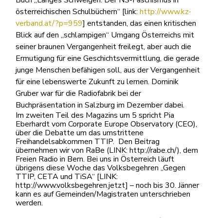
Buch „Langes Schweigen. Der NS-Faschismus in
österreichischen Schulbüchern“ [link:
http://www.kz-
verband.at/?p=959
] entstanden, das einen kritischen
Blick auf den „schlampigen“ Umgang Österreichs mit
seiner braunen Vergangenheit freilegt, aber auch die
Ermutigung für eine Geschichtsvermittlung, die gerade
junge Menschen befähigen soll, aus der Vergangenheit
für eine lebenswerte Zukunft zu lernen. Dominik
Gruber war für die Radiofabrik bei der
Buchpräsentation in Salzburg im Dezember dabei.
Im zweiten Teil des Magazins um 5 spricht Pia
Eberhardt vom Corporate Europe Observatory (CEO),
über die Debatte um das umstrittene
Freihandelsabkommen TTIP. Den Beitrag
übernehmen wir von RaBe (LINK: http://rabe.ch/), dem
Freien Radio in Bern. Bei uns in Österreich läuft
übrigens diese Woche das Volksbegehren „Gegen
TTIP, CETA und TiSA“ [LINK:
http://www.volksbegehren.jetzt] – noch bis 30. Jänner
kann es auf Gemeinden/Magistraten unterschrieben
werden.