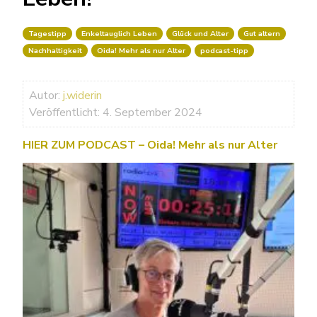
Tagestipp
Enkeltauglich Leben
Glück und Alter
Gut altern
Nachhaltigkeit
Oida! Mehr als nur Alter
podcast-tipp
Autor:
j.widerin
Veröffentlicht: 4. September 2024
HIER ZUM PODCAST – Oida! Mehr als nur Alter