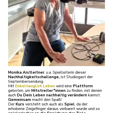
Monika Aistleitner
, u.a. Spielleiterin dieser
Nachhaltigkeitschallenge
,
ist Studiogast der
Septembersendung.
Mit
Enkeltauglich Leben
wird eine
Plattform
geboten, um
Mitstreiter*innen
zu finden, mit denen
auch
Du Dein Leben nachhaltig verändern
kannst.
Gemeinsam
macht den Spaß!
Der
Kurs
versteht sich auch als
Spiel
, da der
erhobene Zeigefinger daraus verbannt wurde und so