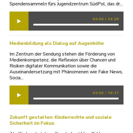
Spendensammeln fürs Jugendzentrum SüdPol, das dr...
00:00
/
33:26
Medienbildung als Dialog auf Augenhöhe
Im Zentrum der Sendung stehen die Förderung von
Medienkompetenz, die Reflexion über Chancen und
Risiken digitaler Kommunikation sowie die
Auseinander­setzung mit Phänomenen wie Fake News,
Socia...
00:00
/
70:37
Zukunft gestalten: Kinderrechte und soziale
Sicherheit im Fokus