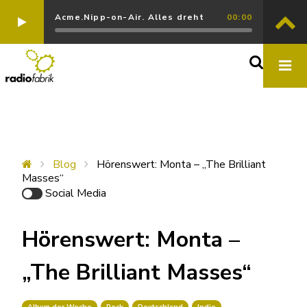
Acme.Nipp-on-Air. Alles dreht
00:00
Blog
Hörenswert: Monta – „The Brilliant
Masses“
Social Media
Hörenswert: Monta –
„The Brilliant Masses“
Album der Woche
Rock
Deutschland
Indie