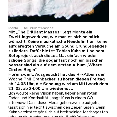
Monta – „The Brilliant Masses“
Mit „The Brilliant Masses“ legt Monta ein
Zweitlingswerk vor, wie man es sich heimlich
wünscht. Keine musikalische Neudefinition, keine
aufgeregten Versuche am Sound Grundlegendes
zu ändern. Dafür bietet Tobias Kuhn mit seinem
Soloprojekt auch dieses Mal einfach wieder
schöne Songs, die sogar fast noch ein bisschen
besser sind als auf dem ersten Album „Where
Circles Begin“.
Hörenswert. Ausgesucht hat das RF-Album der
Woche Phil Granbacher, zu hören diesen Freitag
ab 14:08 Uhr, die Sendung wird am Mittwoch dem
21. 03. ab 24:00 Uhr wiederholt.
„Ich wollte keine Vision haben, lieber einen roten
Faden und Kontinuität“, sagt Kuhn in einem GQ
Interview. Dass diese Herangehensweise aufgeht,
lässt sich hier leicht zwischen den Zeilen lesen. Denn
Kuhn verzichtet gänzlich auf breitbeinige Machogesten
oder an die Anbiederung an die Bedürfnisse des