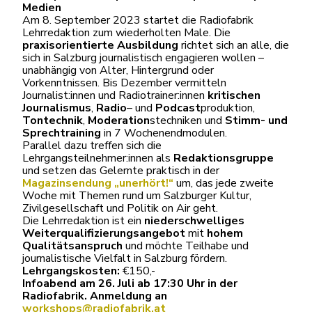
Medien
Am 8. September 2023 startet die Radiofabrik
Lehrredaktion zum wiederholten Male. Die
praxisorientierte Ausbildung
richtet sich an alle, die
sich in Salzburg journalistisch engagieren wollen –
unabhängig von Alter, Hintergrund oder
Vorkenntnissen. Bis Dezember vermitteln
Journalist:innen und Radiotrainer:innen
kritischen
Journalismus
,
Radio
– und
Podcast
produktion,
Tontechnik
,
Moderation
stechniken und
Stimm- und
Sprechtraining
in 7 Wochenendmodulen.
Parallel dazu treffen sich die
Lehrgangsteilnehmer:innen als
Redaktionsgruppe
und setzen das Gelernte praktisch in der
Magazinsendung „unerhört!“
um, das jede zweite
Woche mit Themen rund um Salzburger Kultur,
Zivilgesellschaft und Politik on Air geht.
Die Lehrredaktion ist ein
niederschwelliges
Weiterqualifizierungsangebot
mit
hohem
Qualitätsanspruch
und möchte Teilhabe und
journalistische Vielfalt in Salzburg fördern.
Lehrgangskosten:
€150,-
Infoabend am 26. Juli ab 17:30 Uhr in der
Radiofabrik. Anmeldung an
workshops@radiofabrik.at