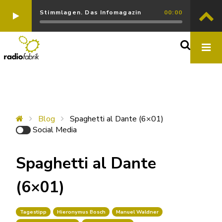
Stimmlagen. Das Infomagazin
00:00
Blog
Spaghetti al Dante (6×01)
Social Media
Spaghetti al Dante
(6×01)
Tagestipp
Hieronymus Bosch
Manuel Waldner