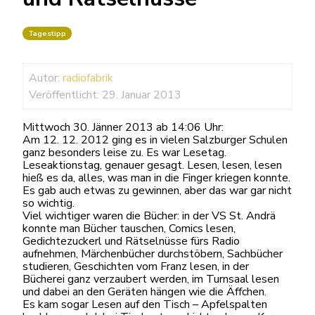
Tagestipp
Autor:
radiofabrik
Veröffentlicht: 29. Januar 2013
Mittwoch 30. Jänner 2013 ab 14:06 Uhr:
Am 12. 12. 2012 ging es in vielen Salzburger Schulen
ganz besonders leise zu. Es war Lesetag.
Leseaktionstag, genauer gesagt. Lesen, lesen, lesen
hieß es da, alles, was man in die Finger kriegen konnte.
Es gab auch etwas zu gewinnen, aber das war gar nicht
so wichtig.
Viel wichtiger waren die Bücher: in der VS St. Andrä
konnte man Bücher tauschen, Comics lesen,
Gedichtezuckerl und Rätselnüsse fürs Radio
aufnehmen, Märchenbücher durchstöbern, Sachbücher
studieren, Geschichten vom Franz lesen, in der
Bücherei ganz verzaubert werden, im Turnsaal lesen
und dabei an den Geräten hängen wie die Äffchen.
Es kam sogar Lesen auf den Tisch – Apfelspalten