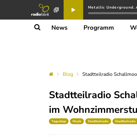
Metallic Underground. 
News
Programm
W
Blog
Stadtteilradio Schallm
Stadtteilradio Sch
im Wohnzimmerstu
Tagestipp
Musik
Stadtteilradio
Stadtteilradio