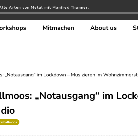
Alle Arten von Metal mit Manfred Thanner.
orkshops
Mitmachen
About us
S
oos: „Notausgang“ im Lockdown – Musizieren im Wohnzimmerst
allmoos: „Notausgang“ im Loc
dio
 Schallmoos