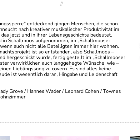
//
angssperre“ entdeckend gingen Menschen, die schon
ehnsucht nach kreativer musikalischer Produktivität im
das jetzt und in ihrer Lebensgeschichte bedeutet.
nd in Schallmoos aufgenommen, im „Schallmooser
 wenn auch nicht alle Beteiligten immer hier wohnen.
achtsprojekt ist so entstanden, also Schallmoos –
nd hergeschickt wurde, fertig gestellt im „Schallmooser
ter verwirklichen auch langgehegte Wünsche, wie –
einen Lieblingssong zu covern. Es sind alles keine
reude ist wesentlich daran, Hingabe und Leidenschaft
 Shady Grove / Hannes Wader / Leonard Cohen / Townes
 Wohnzimmer