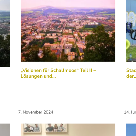
„Visionen für Schallmoos“ Teil II –
Stad
Lösungen und…
der
7. November 2024
14. Ju