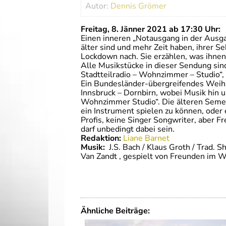
Autor:
Dennis Grömer
Freitag, 8. Jänner 2021 ab 17:30 Uhr:
Einen inneren „Notausgang in der Ausg
älter sind und mehr Zeit haben, ihrer S
Lockdown nach. Sie erzählen, was ihnen 
Alle Musikstücke in dieser Sendung si
Stadtteilradio – Wohnzimmer – Studio“,
Ein Bundesländer-übergreifendes Weihn
Innsbruck – Dornbirn, wobei Musik hin u
Wohnzimmer Studio“. Die älteren Semes
ein Instrument spielen zu können, oder 
Profis, keine Singer Songwriter, aber F
darf unbedingt dabei sein.
Redaktion:
Liane Barnet
Musik:
J.S. Bach / Klaus Groth / Trad.
Van Zandt , gespielt von Freunden im
Ähnliche Beiträge: