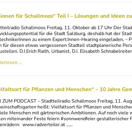
sionen für Schallmoos“ Teil I – Lösungen und Ideen z
tteilradio Schallmoos Freitag, 11. Oktober ab 17 Uhr Der Stad
icklungspotential für die Stadt Salzburg, deshalb hat der Sta
ltechnikerInnen zu einem Expert:Innen-Hearing eingeladen, – 
m für diesen etwas vergessenen Stadteil stadtplanerische Pers
ustellen. D.I.Erich Raith, Urbanist, D.I. Elisabeth Schnabelreite
erlesen ...
elfaltsort für Pflanzen und Menschen“ – 10 Jahre Ge
 ZUM PODCAST – Stadtteilradio Schallmoos Freitag, 11. Aug
inschaftsgarten heißt: Vielfaltsort für Pflanzen und Mensch
viele Menschen mit gärtnerischen Ambitionen. Auf noch viele
len miteinander Feste feiern #sonnwendfeier gestalterische
enrädern: www.radverteiler.at ……