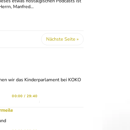
eses etwas nostalgischen Podcasts ist
Herrn, Manfred…
Nächste Seite »
chen wir das Kinderparlament bei KOKO
00:00
/
29:40
rmeile
und