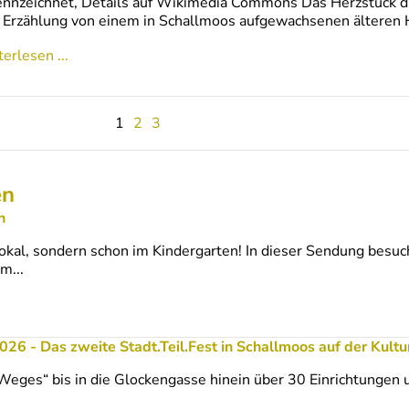
nnzeichnet, Details auf Wikimedia Commons Das Herzstück di
 Erzählung von einem in Schallmoos aufgewachsenen älteren 
erlesen ...
1
2
3
en
n
okal, sondern schon im Kindergarten! In dieser Sendung besu
m...
öwenzahn
026 - Das zweite Stadt.Teil.Fest in Schallmoos auf der Kultu
eges“ bis in die Glockengasse hinein über 30 Einrichtungen 