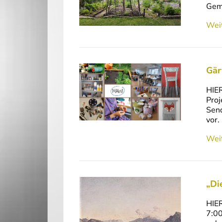
Geme
Weit
Gär
HIE
Proj
Send
vor.
Weit
„Di
HIER
7:00