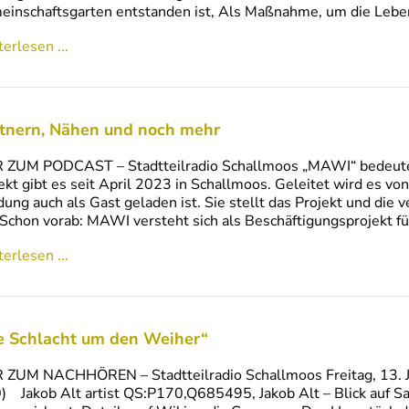
inschaftsgarten entstanden ist, Als Maßnahme, um die Leben
erlesen ...
tnern, Nähen und noch mehr
R ZUM PODCAST – Stadtteilradio Schallmoos „MAWI“ bedeute
ekt gibt es seit April 2023 in Schallmoos. Geleitet wird es von 
ung auch als Gast geladen ist. Sie stellt das Projekt und di
 Schon vorab: MAWI versteht sich als Beschäftigungsprojekt f
erlesen ...
e Schlacht um den Weiher“
 ZUM NACHHÖREN – Stadtteilradio Schallmoos Freitag, 13. 
) ‪ Jakob Alt artist QS:P170,Q685495‬, Jakob Alt – Blick auf S