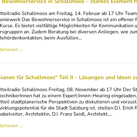
 Bewohnerservice in Schallmoos – starkes Element f
tteilradio Schallmoos am Freitag, 14. Februar ab 17 Uhr Te
oniewerk Das Bewohnerservice in Schallmoos ist ein offener
Kurse. Es bietet vielfältige Möglichkeiten für Kommunikation
rsgruppen an. Zudem Beratung bei diversen Anliegen, wie zum
Behördenkontakten, beim Ausfüllen…
erlesen ...
sionen für Schallmoos“ Teil II – Lösungen und Ideen z
tteilradio Schallmoos Freitag, 08. November ab 17 Uhr Der S
ltechnikerInnen hat zu einem Expert:Innen-Hearing eingelade
tteil stadtplanerische Perspektiven zu diskutieren und vorzu
icklungspotential für die Stadt Salzburg ist, stellen D.I. Erich R
abelreiter, Architektin, D.I. Franz Seidl, Architekt,…
erlesen ...