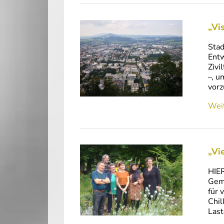
„Vi
Stad
Entw
Zivi
–, u
vorz
Weit
„Vi
HIER
Geme
für 
Chil
Last