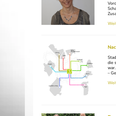
Vord
Scha
Zus
Weit
Nac
Stad
die 
war.
– Ge
Weit