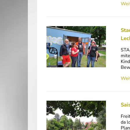
Weit
Sta
Lec
STA
mite
Kind
Bewo
Weit
Sai
Frei
da l
Plan