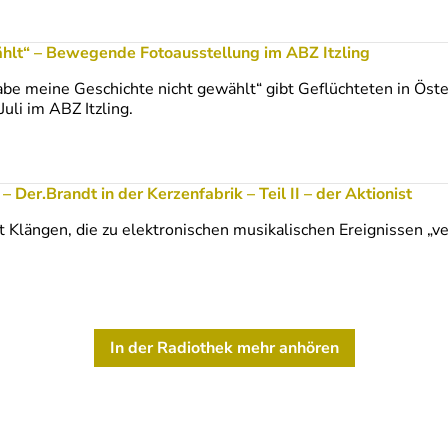
 August 2026 - Das zweite…
ählt“ – Bewegende Fotoausstellung im ABZ Itzling
abe meine Geschichte nicht gewählt“ gibt Geflüchteten in Öster
uli im ABZ Itzling.
icht gewählt“ – Bewegende…
– Der.Brandt in der Kerzenfabrik – Teil II – der Aktionist
t Klängen, die zu elektronischen musikalischen Ereignissen „v
Juli 2026 – Der.Brandt in…
In der Radiothek mehr anhören