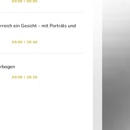
00:00
/
00:00
reich ein Gesicht – mit Porträts und
00:00
/
29:40
erbogen
00:00
/
29:25