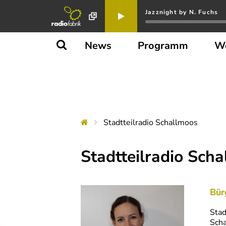
Jazznight by N. Fuchs
News
Programm
W
Stadtteilradio Schallmoos
Stadtteilradio Sch
Bür
Stad
Scha