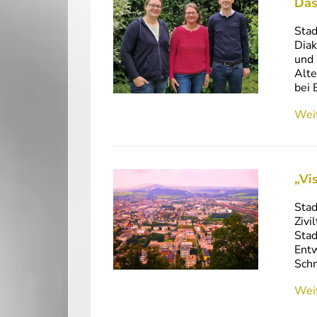
Das
Stad
Diak
und 
Alte
bei 
Weit
„Vi
Stad
Zivi
Stad
Entw
Schn
Weit