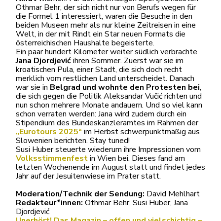
Othmar Behr, der sich nicht nur von Berufs wegen für
die Formel 1 interessiert, waren die Besuche in den
beiden Museen mehr als nur kleine Zeitreisen in eine
Welt, in der mit Rindt ein Star neuen Formats die
österreichischen Haushalte begeisterte.
Ein paar hundert Kilometer weiter südlich verbrachte
Jana Djordjević
ihren Sommer. Zuerst war sie im
kroatischen Pula, einer Stadt, die sich doch recht
merklich vom restlichen Land unterscheidet. Danach
war sie in
Belgrad und wohnte den Protesten bei
,
die sich gegen die Politik Aleksandar Vučić richten und
nun schon mehrere Monate andauern. Und so viel kann
schon verraten werden: Jana wird zudem durch ein
Stipendium des Bundeskanzleramtes im Rahmen der
„Eurotours 2025“
im Herbst schwerpunktmäßig aus
Slowenien berichten. Stay tuned!
Susi Huber steuerte wiederum ihre Impressionen vom
Volksstimmenfest
in Wien bei. Dieses fand am
letzten Wochenende im August statt und findet jedes
Jahr auf der Jesuitenwiese im Prater statt.
Moderation/Technik der Sendung:
David Mehlhart
Redakteur*innen:
Othmar Behr, Susi Huber, Jana
Djordjević
Unerhört! Das Magazin – offen und vielschichtig –