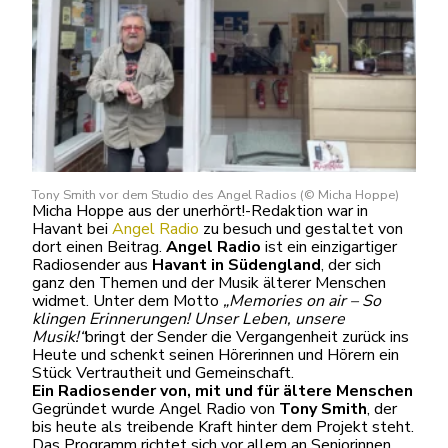
Tony Smith vor dem Studio des Angel Radios (© Micha Hoppe)
Micha Hoppe aus der unerhört!-Redaktion war in
Havant bei
Angel Radio
zu besuch und gestaltet von
dort einen Beitrag.
Angel Radio
ist ein einzigartiger
Radiosender aus
Havant in Südengland
, der sich
ganz den Themen und der Musik älterer Menschen
widmet. Unter dem Motto
„Memories on air – So
klingen Erinnerungen! Unser Leben, unsere
Musik!“
bringt der Sender die Vergangenheit zurück ins
Heute und schenkt seinen Hörerinnen und Hörern ein
Stück Vertrautheit und Gemeinschaft.
Ein Radiosender von, mit und für ältere Menschen
Gegründet wurde Angel Radio von
Tony Smith
, der
bis heute als treibende Kraft hinter dem Projekt steht.
Das Programm richtet sich vor allem an Seniorinnen