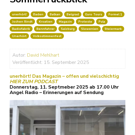
unerhört!
Baden
Balkan
Belgrad
Euro Tours
Formel 1
Jochen Rindt
Kroatien
Magazin
Proteste
Pula
Radiofabrik
Rennfahrer
Salzburg
Slowenien
Steiermark
Unerhört
Volksstimmenfest
Autor:
David Mehlhart
Veröffentlicht: 15. September 2025
unerhört! Das Magazin – offen und vielschichtig
HIER ZUM PODCAST
Donnerstag, 11. Septmeber 2025 ab 17.00 Uhr
Angel Radio – Erinnerungen auf Sendung