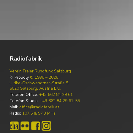
Radiofabrik
Verein Freier Rundfunk Salzburg
♡ Proudly
© 1998 – 2026
Ulrike-Gschwandtner-Straße 5
5020 Salzburg, Austria E.U.
Telefon Office:
+43 662 84 29 61
Telefon Studio:
+43 662 84 29 61-55
Mail:
office@radiofabrik.at
Radio:
107,5 & 97,3 MHz