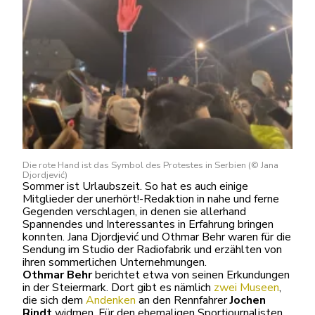
Die rote Hand ist das Symbol des Protestes in Serbien (© Jana
Djordjević)
Sommer ist Urlaubszeit. So hat es auch einige
Mitglieder der unerhört!-Redaktion in nahe und ferne
Gegenden verschlagen, in denen sie allerhand
Spannendes und Interessantes in Erfahrung bringen
konnten. Jana Djordjević und Othmar Behr waren für die
Sendung im Studio der Radiofabrik und erzählten von
ihren sommerlichen Unternehmungen.
Othmar Behr
berichtet etwa von seinen Erkundungen
in der Steiermark. Dort gibt es nämlich
zwei Museen
,
die sich dem
Andenken
an den Rennfahrer
Jochen
Rindt
widmen. Für den ehemaligen Sportjournalisten