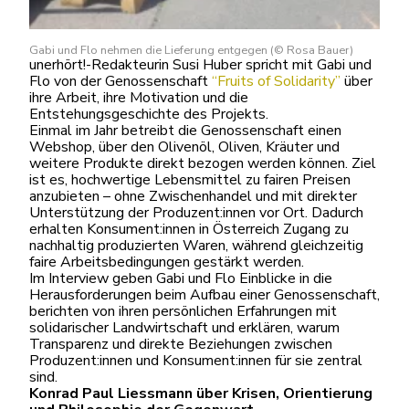
Gabi und Flo nehmen die Lieferung entgegen (© Rosa Bauer)
unerhört!-Redakteurin Susi Huber spricht mit Gabi und
Flo von der Genossenschaft
“Fruits of Solidarity”
über
ihre Arbeit, ihre Motivation und die
Entstehungsgeschichte des Projekts.
Einmal im Jahr betreibt die Genossenschaft einen
Webshop, über den Olivenöl, Oliven, Kräuter und
weitere Produkte direkt bezogen werden können. Ziel
ist es, hochwertige Lebensmittel zu fairen Preisen
anzubieten – ohne Zwischenhandel und mit direkter
Unterstützung der Produzent:innen vor Ort. Dadurch
erhalten Konsument:innen in Österreich Zugang zu
nachhaltig produzierten Waren, während gleichzeitig
faire Arbeitsbedingungen gestärkt werden.
Im Interview geben Gabi und Flo Einblicke in die
Herausforderungen beim Aufbau einer Genossenschaft,
berichten von ihren persönlichen Erfahrungen mit
solidarischer Landwirtschaft und erklären, warum
Transparenz und direkte Beziehungen zwischen
Produzent:innen und Konsument:innen für sie zentral
sind.
Konrad Paul Liessmann über Krisen, Orientierung