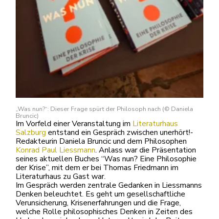
„Was nun?“: Dieser Frage spürt der Philosoph nach (© Daniela
Bruncic)
Im Vorfeld einer Veranstaltung im
Literaturhaus
Salzburg
entstand ein Gespräch zwischen unerhört!-
Redakteurin Daniela Bruncic und dem Philosophen
Konrad Paul Liessmann
. Anlass war die Präsentation
seines aktuellen Buches “Was nun? Eine Philosophie
der Krise”, mit dem er bei Thomas Friedmann im
Literaturhaus zu Gast war.
Im Gespräch werden zentrale Gedanken in Liessmanns
Denken beleuchtet. Es geht um gesellschaftliche
Verunsicherung, Krisenerfahrungen und die Frage,
welche Rolle philosophisches Denken in Zeiten des