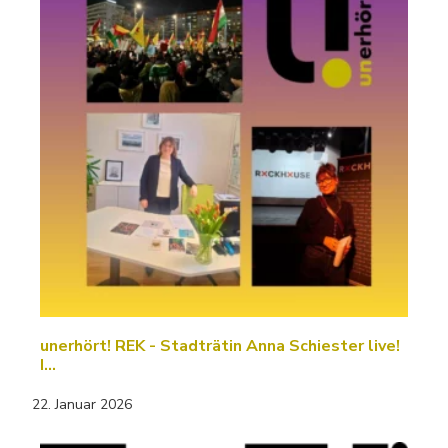
unerhört! REK - Stadträtin Anna Schiester live!
I…
22. Januar 2026