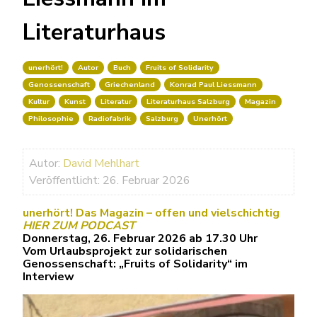
Literaturhaus
unerhört!
Autor
Buch
Fruits of Solidarity
Genossenschaft
Griechenland
Konrad Paul Liessmann
Kultur
Kunst
Literatur
Literaturhaus Salzburg
Magazin
Philosophie
Radiofabrik
Salzburg
Unerhört
Autor:
David Mehlhart
Veröffentlicht: 26. Februar 2026
unerhört! Das Magazin – offen und vielschichtig
HIER ZUM PODCAST
Donnerstag, 26. Februar 2026 ab 17.30 Uhr
Vom Urlaubsprojekt zur solidarischen
Genossenschaft: „Fruits of Solidarity“ im
Interview