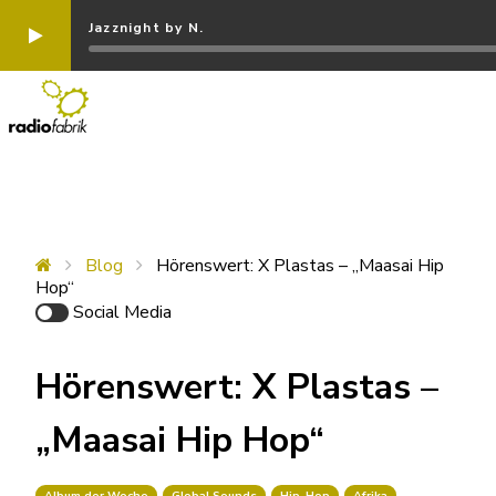
Jazznight by N.
Blog
Hörenswert: X Plastas – „Maasai Hip
Hop“
Social Media
Hörenswert: X Plastas –
„Maasai Hip Hop“
Album der Woche
Global Sounds
Hip-Hop
Afrika