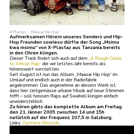
X Plastas – „Maasai Hip Hop“
Aufmerksamen Hörern unseres Senders und Hip-
Hop Freunden sowieso dürfte der Song „Msimu
kwa msimu“ von X-Plastaz aus Tanzania bereits
in den Ohren klingen.
Dieser Track findet sich auch auf dem
„A Rough Guide
to African Rap“
die wir letztes Jahr bereits als
hörenswert vorstellten.
Seit August ist nun das Album „Maasai Hip Hop“ im
Umlauf und endlich auch in der Radiofabrik
angekommen. Das angenehme an diesem Werk ist,
dass hier zeitgemässe urbane Musik auf neue Stimmen
trifft – soll heissen Raps auf Swaheli klingen einfach
unwiderstehlich.
Zu hören gibts das komplette Album am Freitag
den 21. Jänner 2005 zwischen 14 und 15h
natürlich auf der Frequenz 107,5 in Salzburg.
Links:
OutHere Records