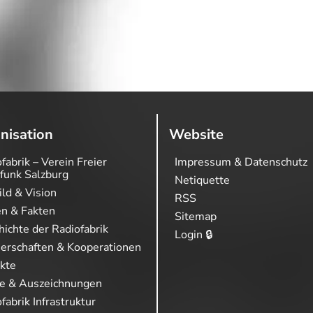
nisation
Website
fabrik – Verein Freier
Impressum & Datenschutz
funk Salzburg
Netiquette
ild & Vision
RSS
en & Fakten
Sitemap
ichte der Radiofabrik
Login 🔒
nerschaften & Kooperationen
ekte
se & Auszeichnungen
fabrik Infrastruktur