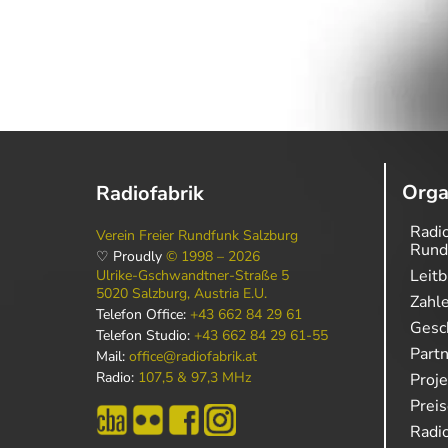
Orga
Radiofabrik
Radio
Verein Freier Rundfunk Salzburg
Rund
♡ Proudly
© 1998 – 2026
Leitb
Ulrike-Gschwandtner-Straße 5
5020 Salzburg, Austria E.U.
Zahl
Telefon Office:
+43 662 84 29 61
Gesch
Telefon Studio:
+43 662 84 29 61-55
Part
Mail:
office@radiofabrik.at
Radio:
107,5 & 97,3 MHz
Proj
Prei
Radio