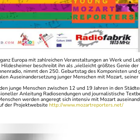
n ganz Europa mit zahlreichen Veranstaltungen an Werk und 
Hildesheimer beschreibt ihn als „vielleicht größtes Genie de
rInnenradio, nimmt den 250. Geburtstag des Komponisten und g
ialen Auseinandersetzung junger Menschen mit Mozart, seiner
den junge Menschen zwischen 12 und 19 Jahren in den Städte
ssioneller Anleitung Radiosendungen und journalistische Textb
enschen werden angeregt sich intensiv mit Mozart auseinande
uf der Projektwebsite
http://www.mozartreporters.net/