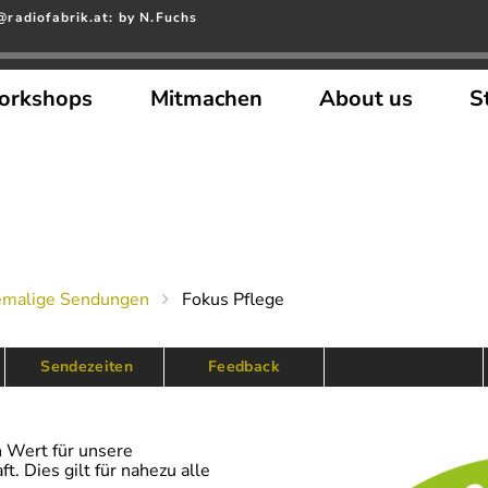
radiofabrik.at: by N.Fuchs
orkshops
Mitmachen
About us
S
emalige Sendungen
Fokus Pflege
 Sendezeiten
Feedback
n Wert für unsere
. Dies gilt für nahezu alle