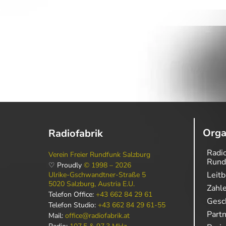
Orga
Radiofabrik
Radio
Verein Freier Rundfunk Salzburg
Rund
♡ Proudly
© 1998 – 2026
Leitb
Ulrike-Gschwandtner-Straße 5
5020 Salzburg, Austria E.U.
Zahl
Telefon Office:
+43 662 84 29 61
Gesch
Telefon Studio:
+43 662 84 29 61-55
Part
Mail:
office@radiofabrik.at