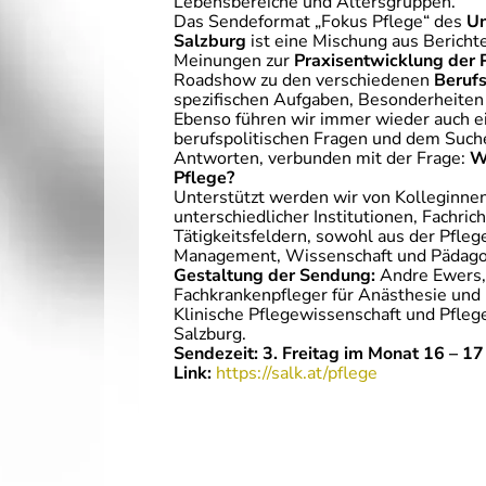
Lebensbereiche und Altersgruppen.
Das Sendeformat „Fokus Pflege“ des
Un
Salzburg
ist eine Mischung aus Bericht
Meinungen zur
Praxisentwicklung der 
Roadshow zu den verschiedenen
Berufs
spezifischen Aufgaben, Besonderheiten 
Ebenso führen wir immer wieder auch e
berufspolitischen Fragen und dem Suc
Antworten, verbunden mit der Frage:
W
Pflege?
Unterstützt werden wir von Kolleginne
unterschiedlicher Institutionen, Fachri
Tätigkeitsfeldern, sowohl aus der Pfleg
Management, Wissenschaft und Pädago
Gestaltung der Sendung:
Andre Ewers, 
Fachkrankenpfleger für Anästhesie und 
Klinische Pflegewissenschaft und Pfle
Salzburg.
Sendezeit: 3. Freitag im Monat 16 – 17
Link:
https://salk.at/pflege