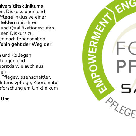
iversitätsklinikums
en, Diskussionen und
Pflege
inklusive einer
feldern
mit ihren
und Qualifikationsstufen.
inen Diskurs zu
hen nach lebensnahen
ohin geht der Weg der
n und Kollegen
chtungen und
epraxis wie auch aus
gik.
Pflegewissenschaftler,
Intensivpflege, Koordinator
geforschung am Uniklinikum
 Uhr