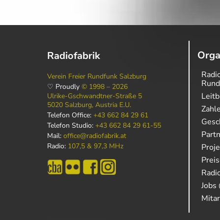
Orga
Radiofabrik
Radio
Verein Freier Rundfunk Salzburg
Rund
♡ Proudly
© 1998 – 2026
Leitb
Ulrike-Gschwandtner-Straße 5
5020 Salzburg, Austria E.U.
Zahl
Telefon Office:
+43 662 84 29 61
Gesch
Telefon Studio:
+43 662 84 29 61-55
Part
Mail:
office@radiofabrik.at
Radio:
107,5 & 97,3 MHz
Proj
Prei
Radio
Jobs 
Mitar