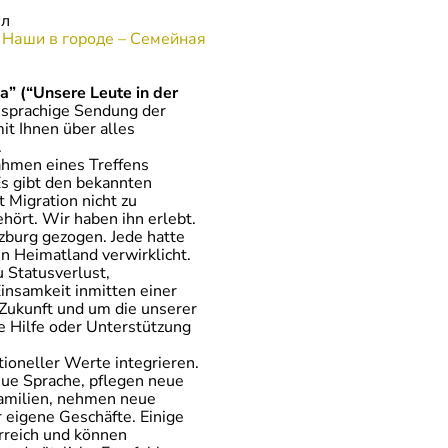
сл
:
Наши в городе – Семейная
ja”
(“Unsere Leute in der
chsprachige Sendung der
t Ihnen über alles
.
ahmen eines Treffens
Es gibt den bekannten
 Migration nicht zu
ehört. Wir haben ihn erlebt.
lzburg gezogen. Jede hatte
en Heimatland verwirklicht.
u Statusverlust,
insamkeit inmitten einer
ukunft und um die unserer
die Hilfe oder Unterstützung
ioneller Werte integrieren.
eue Sprache, pflegen neue
amilien, nehmen neue
 eigene Geschäfte. Einige
erreich und können