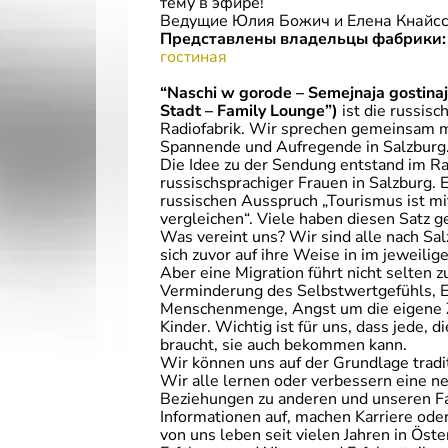
тему в эфире!
Ведущие Юлия Божич и Елена Кнайс
Представлены владельцы фабрики
гостиная
“Naschi w gorode – Semejnaja gostina
Stadt – Family Lounge”)
ist die russis
Radiofabrik. Wir sprechen gemeinsam mi
Spannende und Aufregende in Salzburg
Die Idee zu der Sendung entstand im R
russischsprachiger Frauen in Salzburg. 
russischen Ausspruch „Tourismus ist mit
vergleichen“. Viele haben diesen Satz g
Was vereint uns? Wir sind alle nach Sa
sich zuvor auf ihre Weise in im jeweilig
Aber eine Migration führt nicht selten z
Verminderung des Selbstwertgefühls, E
Menschenmenge, Angst um die eigene Z
Kinder. Wichtig ist für uns, dass jede, 
braucht, sie auch bekommen kann.
Wir können uns auf der Grundlage tradit
Wir alle lernen oder verbessern eine n
Beziehungen zu anderen und unseren F
Informationen auf, machen Karriere oder
von uns leben seit vielen Jahren in Öst