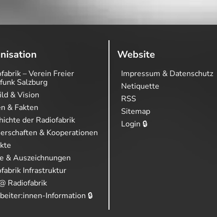
nisation
Website
fabrik – Verein Freier
Impressum & Datenschutz
funk Salzburg
Netiquette
ild & Vision
RSS
en & Fakten
Sitemap
ichte der Radiofabrik
Login 🔒
nerschaften & Kooperationen
ekte
se & Auszeichnungen
fabrik Infrastruktur
@ Radiofabrik
beiter:innen-Information 🔒