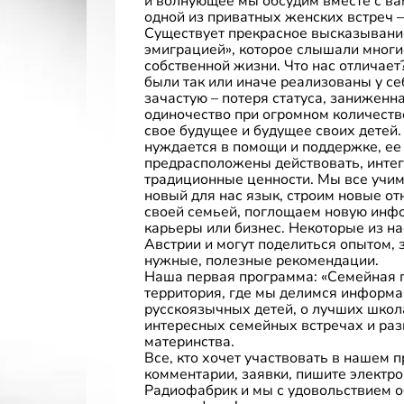
и волнующее мы обсудим вместе с вам
одной из приватных женских встреч –
Существует прекрасное высказывание:
эмиграцией», которое слышали многи
собственной жизни. Что нас отличае
были так или иначе реализованы у себ
зачастую – потеря статуса, заниженн
одиночество при огромном количестве
свое будущее и будущее своих детей. 
нуждается в помощи и поддержке, ее
предрасположены действовать, интег
традиционные ценности. Мы все учи
новый для нас язык, строим новые о
своей семьей, поглощаем новую инф
карьеры или бизнес. Некоторые из на
Австрии и могут поделиться опытом, 
нужные, полезные рекомендации.
Наша первая программа: «Семейная г
территория, где мы делимся информа
русскоязычных детей, о лучших школа
интересных семейных встречах и раз
материнства.
Все, кто хочет участвовать в нашем п
комментарии, заявки, пишите электр
Радиофабрик и мы с удовольствием 