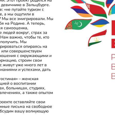
и. Этот проект родился на
 девичнике в Зальцбурге.
 «не путайте туризм с
е, а мы ощутили в
т? Мы все эмигрировали. Мы
я на Родине. А теперь,
ая самооценка,
 людей вокруг, страх за
Нам важно, чтобы те, кто
 получить. Мы
рироваться опираясь на
м или совершенствуем
тношения с окружающими и
ормацию, строим свои
с живут уже много лет в
знаниями и успехами, дать
остиная» – женская
цией о воспитании
х, больницах, студиях,
влечениях, а также опытом
роекте оставляйте свои
онные письма на свободное
обсудим вашу волнующую