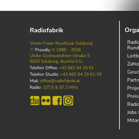
Orga
Radiofabrik
Radio
Verein Freier Rundfunk Salzburg
Rund
♡ Proudly
© 1998 – 2026
Leitb
Ulrike-Gschwandtner-Straße 5
5020 Salzburg, Austria E.U.
Zahl
Telefon Office:
+43 662 84 29 61
Gesch
Telefon Studio:
+43 662 84 29 61-55
Part
Mail:
office@radiofabrik.at
Radio:
107,5 & 97,3 MHz
Proj
Prei
Radio
Jobs 
Mitar