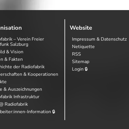
nisation
Website
fabrik – Verein Freier
Impressum & Datenschutz
funk Salzburg
Netiquette
ild & Vision
RSS
en & Fakten
Sitemap
ichte der Radiofabrik
Login 🔒
nerschaften & Kooperationen
ekte
se & Auszeichnungen
fabrik Infrastruktur
@ Radiofabrik
beiter:innen-Information 🔒