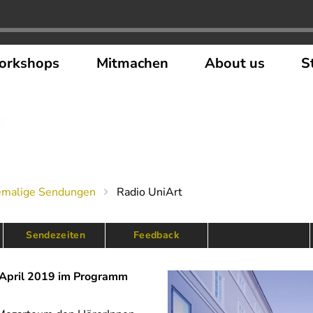
orkshops
Mitmachen
About us
S
emalige Sendungen
Radio UniArt
 Sendezeiten
Feedback
 April 2019 im Programm