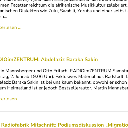
men Facettenreichtum die afrikanische Musikkultur zelebriert
kanischen Dialekten wie Zulu, Swahili, Yoruba und einer selbs
ten…
erlesen ...
IOimZENTRUM: Abdelaziz Baraka Sakin
tin Mannsberger und Otto Fritsch, RADIOimZENTRUM Samstag
tag, 2. Juni ab 19:06 Uhr): Exklusives Material aus Radstadt:
laziz Baraka Sakin ist bei uns kaum bekannt, obwohl er schon se
em Heimatland ist er jedoch Bestsellerautor. Martin Mannsbe
erlesen ...
 Radiofabrik Mitschnitt: Podiumsdiskussion „Migrati