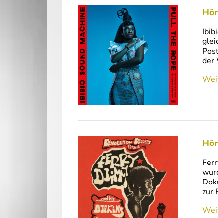
Hör
Ibib
glei
Post
der 
Weit
Hör
Ferr
wurd
Doku
zur 
Weit