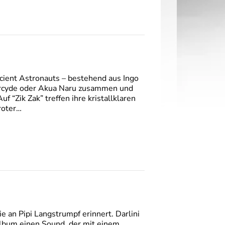
cient Astronauts – bestehend aus Ingo
harcyde oder Akua Naru zusammen und
f “Zik Zak” treffen ihre kristallklaren
roter…
ie an Pipi Langstrumpf erinnert. Darlini
album einen Sound, der mit einem