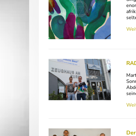
enor
afri
sel
Weit
RAD
Mar
Sonn
Abde
sein
Weit
Der