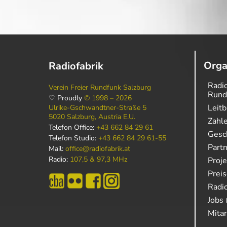
Orga
Radiofabrik
Radio
Verein Freier Rundfunk Salzburg
Rund
♡ Proudly
© 1998 – 2026
Leitb
Ulrike-Gschwandtner-Straße 5
5020 Salzburg, Austria E.U.
Zahl
Telefon Office:
+43 662 84 29 61
Gesch
Telefon Studio:
+43 662 84 29 61-55
Part
Mail:
office@radiofabrik.at
Radio:
107,5 & 97,3 MHz
Proj
Prei
Radio
Jobs 
Mitar