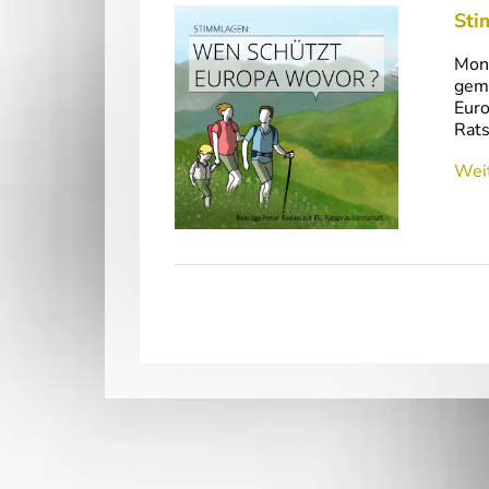
Sti
Mont
geme
Euro
Rats
Weit