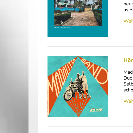
neug
as B
Weit
Hör
Mada
Duo 
Selb
scho
Weit