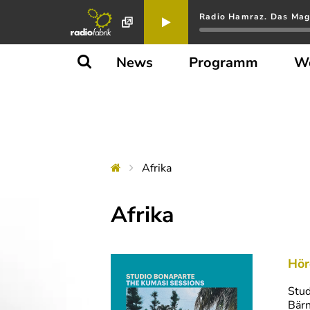
Radio Hamraz. Das Maga
News
Programm
W
Afrika
Afrika
Hör
Stud
Bärn