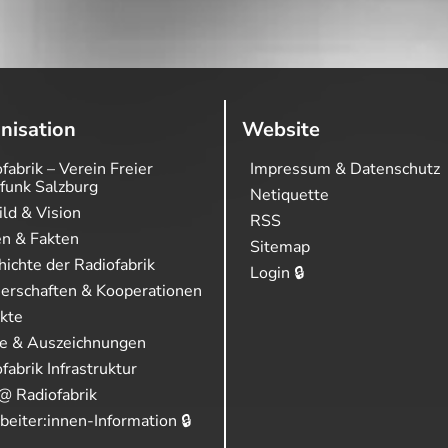
nisation
Website
fabrik – Verein Freier
Impressum & Datenschutz
funk Salzburg
Netiquette
ild & Vision
RSS
en & Fakten
Sitemap
ichte der Radiofabrik
Login 🔒
nerschaften & Kooperationen
ekte
se & Auszeichnungen
fabrik Infrastruktur
@ Radiofabrik
beiter:innen-Information 🔒