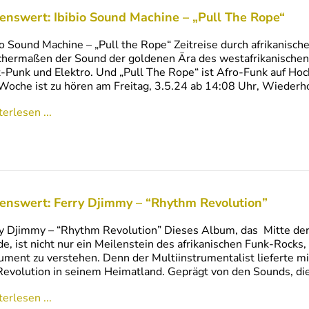
enswert: Ibibio Sound Machine – „Pull The Rope“
io Sound Machine – „Pull the Rope“ Zeitreise durch afrikanisch
chermaßen der Sound der goldenen Ära des westafrikanische
-Punk und Elektro. Und „Pull The Rope“ ist Afro-Funk auf H
Woche ist zu hören am Freitag, 3.5.24 ab 14:08 Uhr, Wieder
erlesen ...
enswert: Ferry Djimmy – “Rhythm Revolution”
y Djimmy – “Rhythm Revolution” Dieses Album, das Mitte der
e, ist nicht nur ein Meilenstein des afrikanischen Funk-Rocks,
ment zu verstehen. Denn der Multiinstrumentalist lieferte m
Revolution in seinem Heimatland. Geprägt von den Sounds, die
erlesen ...