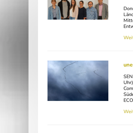
Donn
Länd
Mitt
Entw
Weit
une
SEN
Uhr)
Comm
Süde
ECO
Weit