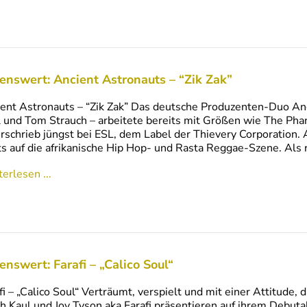
enswert: Ancient Astronauts – “Zik Zak”
ent Astronauts – “Zik Zak” Das deutsche Produzenten-Duo An
 und Tom Strauch – arbeitete bereits mit Größen wie The P
rschrieb jüngst bei ESL, dem Label der Thievery Corporation. Au
s auf die afrikanische Hip Hop- und Rasta Reggae-Szene. Als 
erlesen ...
enswert: Farafi – „Calico Soul“
fi – „Calico Soul“ Verträumt, verspielt und mit einer Attitude, d
h Kaul und Joy Tyson aka Farafi präsentieren auf ihrem Debut