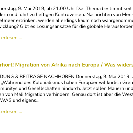
erstag, 9. Mai 2019, ab 21:00 Uhr Das Thema bestimmt seit Ja
ern und führt zu heftigen Kontroversen. Nachrichten von Mens
elmeer ertrinken, werden allerdings kaum noch wahrgenommen
icklung? Gibt es Lösungsansätze für die globale Herausforde
erlesen ...
rhört! Migration von Afrika nach Europa / Was wide
DUNG & BEITRÄGE NACHHÖREN Donnerstag, 9. Mai 2019, ab 
 „Während des Kolonialismus haben Europäer willkürlich Gre
unitys und Gesellschaften hindurch. Jetzt sollen Mauern und
n von Mali Migration verhindern. Genau dort ist aber die Wes
WAS und eigens…
erlesen ...