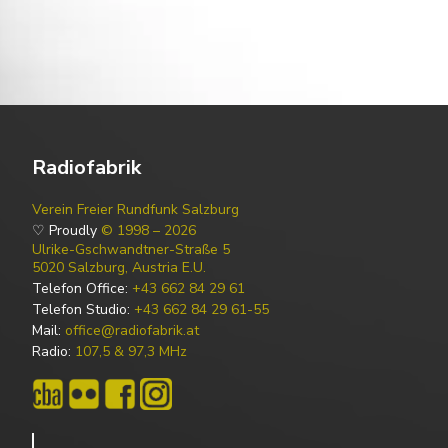
Radiofabrik
Verein Freier Rundfunk Salzburg
♡ Proudly
© 1998 – 2026
Ulrike-Gschwandtner-Straße 5
5020 Salzburg, Austria E.U.
Telefon Office:
+43 662 84 29 61
Telefon Studio:
+43 662 84 29 61-55
Mail:
office@radiofabrik.at
Radio:
107,5 & 97,3 MHz