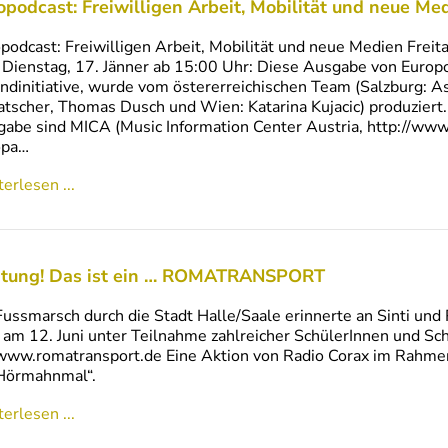
opodcast: Freiwilligen Arbeit, Mobilität und neue Me
podcast: Freiwilligen Arbeit, Mobilität und neue Medien Freita
ienstag, 17. Jänner ab 15:00 Uhr: Diese Ausgabe von Europo
ndinitiative, wurde vom östererreichischen Team (Salzburg: 
tscher, Thomas Dusch und Wien: Katarina Kujacic) produziert
abe sind MICA (Music Information Center Austria, http://www.
opa…
erlesen ...
tung! Das ist ein … ROMATRANSPORT
Fussmarsch durch die Stadt Halle/Saale erinnerte an Sinti un
 am 12. Juni unter Teilnahme zahlreicher SchülerInnen und Sc
www.romatransport.de Eine Aktion von Radio Corax im Rahme
Hörmahnmal“.
erlesen ...