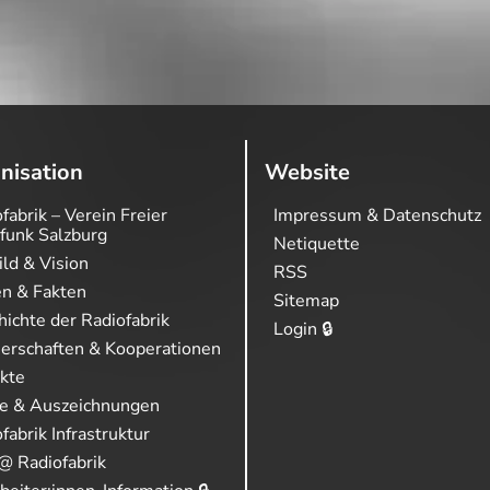
nisation
Website
fabrik – Verein Freier
Impressum & Datenschutz
funk Salzburg
Netiquette
ild & Vision
RSS
en & Fakten
Sitemap
ichte der Radiofabrik
Login 🔒
nerschaften & Kooperationen
ekte
se & Auszeichnungen
fabrik Infrastruktur
@ Radiofabrik