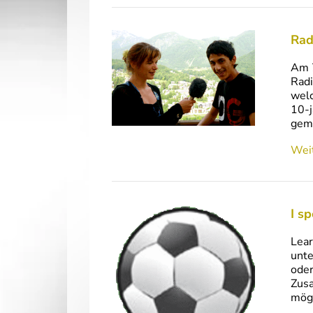
Rad
Am 7
Radi
welc
10-j
gem
Weit
I s
Lear
unte
oder
Zusa
mögl