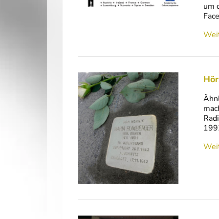
um d
Face
Weit
Hör
Ähnl
mach
Radi
1992
Weit