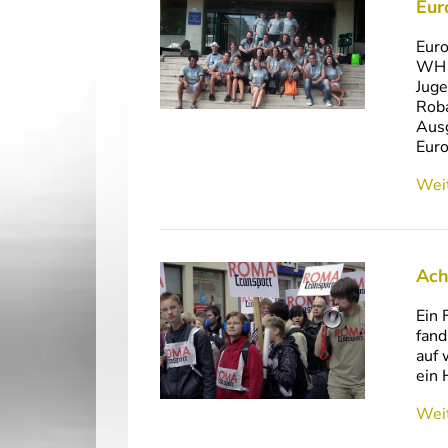
Eur
Euro
WH D
Juge
Roba
Ausg
Eur
Weit
Ach
Ein 
fand
auf 
ein 
Weit