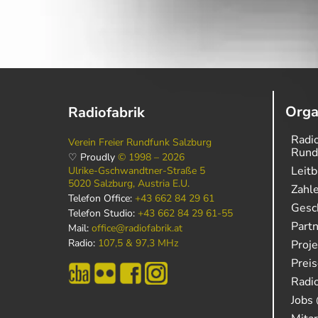
Orga
Radiofabrik
Radio
Verein Freier Rundfunk Salzburg
Rund
♡ Proudly
© 1998 – 2026
Leitb
Ulrike-Gschwandtner-Straße 5
5020 Salzburg, Austria E.U.
Zahl
Telefon Office:
+43 662 84 29 61
Gesch
Telefon Studio:
+43 662 84 29 61-55
Part
Mail:
office@radiofabrik.at
Radio:
107,5 & 97,3 MHz
Proj
Prei
Radio
Jobs 