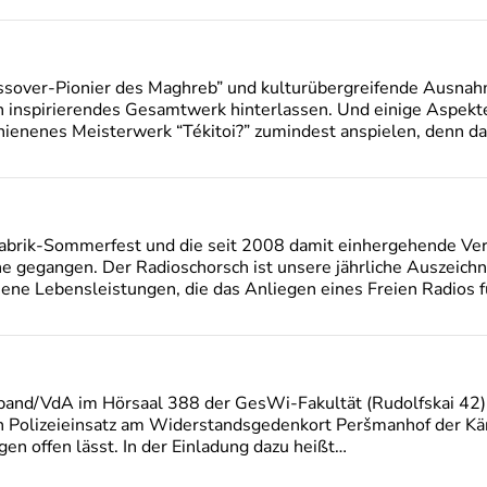
rossover-Pionier des Maghreb” und kulturübergreifende Ausna
h inspirierendes Gesamtwerk hinterlassen. Und einige Aspekt
hienenes Meisterwerk “Tékitoi?” zumindest anspielen, denn d
abrik-Sommerfest und die seit 2008 damit einhergehende Ver
ne gegangen. Der Radioschorsch ist unsere jährliche Auszeich
ne Lebensleistungen, die das Anliegen eines Freien Radios f
and/VdA im Hörsaal 388 der GesWi-Fakultät (Rudolfskai 42) e
n Polizeieinsatz am Widerstandsgedenkort Peršmanhof der Kä
gen offen lässt. In der Einladung dazu heißt…