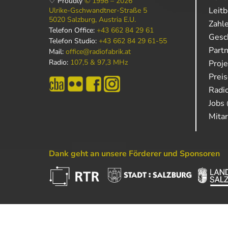
♡ Proudly
© 1998 – 2026
Leitb
Ulrike-Gschwandtner-Straße 5
5020 Salzburg, Austria E.U.
Zahl
Telefon Office:
+43 662 84 29 61
Gesch
Telefon Studio:
+43 662 84 29 61-55
Part
Mail:
office@radiofabrik.at
Radio:
107,5 & 97,3 MHz
Proj
Prei
Radio
Jobs 
Mitar
Dank geht an unsere Förderer und Sponsoren
Powered by