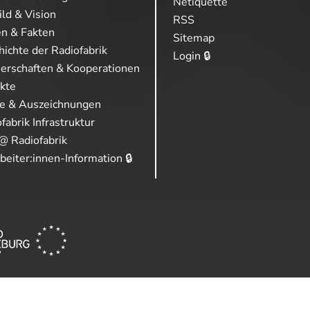
Netiquette
ild & Vision
RSS
en & Fakten
Sitemap
ichte der Radiofabrik
Login 🔒
nerschaften & Kooperationen
ekte
se & Auszeichnungen
fabrik Infrastruktur
@ Radiofabrik
beiter:innen-Information 🔒