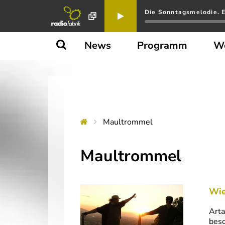
Die Sonntagsmelodie. E
News
Programm
W
Maultrommel
Maultrommel
Wie
Arta
beso