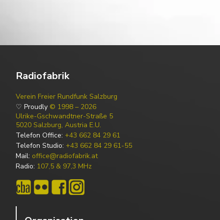
Radiofabrik
Verein Freier Rundfunk Salzburg
♡ Proudly
© 1998 – 2026
Ulrike-Gschwandtner-Straße 5
5020 Salzburg, Austria E.U.
Telefon Office:
+43 662 84 29 61
Telefon Studio:
+43 662 84 29 61-55
Mail:
office@radiofabrik.at
Radio:
107,5 & 97,3 MHz