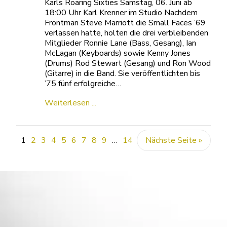
Karls Roaring Sixties Samstag, 06. Juni ab
18:00 Uhr Karl Krenner im Studio Nachdem
Frontman Steve Marriott die Small Faces ’69
verlassen hatte, holten die drei verbleibenden
Mitglieder Ronnie Lane (Bass, Gesang), Ian
McLagan (Keyboards) sowie Kenny Jones
(Drums) Rod Stewart (Gesang) und Ron Wood
(Gitarre) in die Band. Sie veröffentlichten bis
’75 fünf erfolgreiche…
Weiterlesen ...
1
2
3
4
5
6
7
8
9
…
14
Nächste Seite »