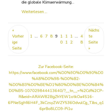
die globale Klimaerwärmung…
Weiterlesen ...
«
Nächs
Vorher
1
…
6
7
8
9
1
1
1
…
4
te
ige
0
1
2
8
Seite
Seite
»
Zur Facebook-Seite:
https://www.facebook.com/%D0%9D%D0%90%D0
%A8%D0%98-%D0%B2-
%D0%B3%D0%BE%D1%80%D0%BE%D0%B4%
D0%B5-107029844413640/?__tn__=%2Cd%2CP-
R&eid=ARAW82BgZhYEW1otkOa4S16-
6PNeSgMI6H4F_3kCzsyZWZY536OdvulCg_TJbs_q1
6prBo8LCO9-Pi1u