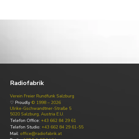
Radiofabrik
Verein Freier Rundfunk Salzburg
♡ Proudly
© 1998 – 2026
Ulrike-Gschwandtner-Straße 5
5020 Salzburg, Austria E.U.
Telefon Office:
+43 662 84 29 61
Telefon Studio:
+43 662 84 29 61-55
Mail:
office@radiofabrik.at