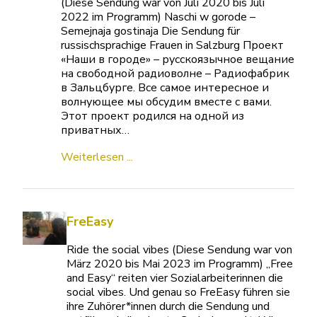
(Diese Sendung war von Juli 2020 bis Juli
2022 im Programm) Naschi w gorode –
Semejnaja gostinaja Die Sendung für
russischsprachige Frauen in Salzburg Проект
«Наши в городе» – русскоязычное вещание
на свободной радиоволне – Радиофабрик
в Зальцбурге. Все самое интересное и
волнующее мы обсудим вместе с вами.
Этот проект родился на одной из
приватных…
Weiterlesen ...
FreEasy
Ride the social vibes (Diese Sendung war von
März 2020 bis Mai 2023 im Programm) „Free
and Easy“ reiten vier Sozialarbeiterinnen die
social vibes. Und genau so FreEasy führen sie
ihre Zuhörer*innen durch die Sendung und