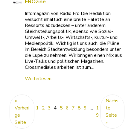
FROzine
Infomagazin von Radio Fro Die Redaktion
versucht inhaltlich eine breite Palette an
Ressorts abzudecken – unter anderem
Gleichstellungspolitik, ebenso wie Sozial-,
Umwelt-, Arbeits-, Wirtschafts-, Kultur- und
Medienpolitik. Wichtig ist uns auch, die Pläne
im Bereich Stadtentwicklung besonders unter
die Lupe zu nehmen. Wir bringen einen Mix aus
Live-Talks und politischen Magazinen.
Crossmediales arbeiten ist zum…
Weiterlesen ...
«
Nächs
Vorheri
1
2
3
4
5
6
7
8
9
…
1
te
ge
9
Seite
Seite
»