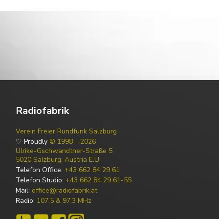
Radiofabrik
Verein Freier Rundfunk Salzburg
♡ Proudly
© 1998 – 2026
Ulrike-Gschwandtner-Straße 5
5020 Salzburg, Austria E.U.
Telefon Office:
+43 662 84 29 61
Telefon Studio:
+43 662 84 29 61-55
Mail:
office@radiofabrik.at
Radio:
107,5 & 97,3 MHz