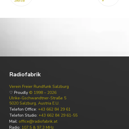
Seite
»
Radiofabrik
Verein Freier Rundfunk Salzburg
♡ Proudly
© 1998 – 2026
Ulrike-Gschwandtner-Straße 5
5020 Salzburg, Austria E.U.
Telefon Office:
+43 662 84 29 61
Telefon Studio:
+43 662 84 29 61-55
Mail:
office@radiofabrik.at
Radio:
107,5 & 97,3 MHz