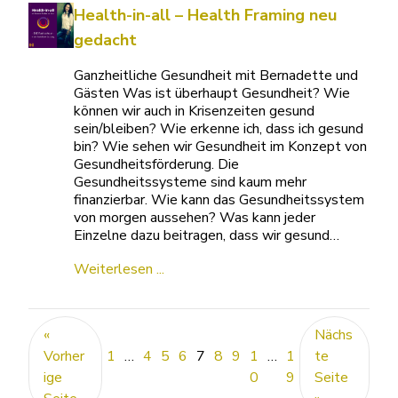
Health-in-all – Health Framing neu
gedacht
Ganzheitliche Gesundheit mit Bernadette und
Gästen Was ist überhaupt Gesundheit? Wie
können wir auch in Krisenzeiten gesund
sein/bleiben? Wie erkenne ich, dass ich gesund
bin? Wie sehen wir Gesundheit im Konzept von
Gesundheitsförderung. Die
Gesundheitssysteme sind kaum mehr
finanzierbar. Wie kann das Gesundheitssystem
von morgen aussehen? Was kann jeder
Einzelne dazu beitragen, dass wir gesund…
Weiterlesen ...
«
Nächs
Vorher
1
…
4
5
6
7
8
9
1
…
1
te
ige
0
9
Seite