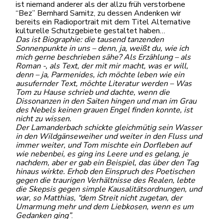
ist niemand anderer als der allzu früh verstorbene
“Bez” Bernhard Samitz, zu dessen Andenken wir
bereits ein Radioportrait mit dem Titel Alternative
kulturelle Schutzgebiete gestaltet haben…
Das ist Biographie: die tausend tanzenden
Sonnenpunkte in uns – denn, ja, weißt du, wie ich
mich gerne beschrieben sähe? Als Erzählung – als
Roman -, als Text, der mit mir macht, was er will,
denn – ja, Parmenides, ich möchte leben wie ein
ausufernder Text, möchte Literatur werden –
Was
Tom zu Hause schrieb und dachte, wenn die
Dissonanzen in den Saiten hingen und man im Grau
des Nebels keinen grauen Engel finden konnte, ist
nicht zu wissen.
Der Lamanderbach schickte gleichmütig sein Wasser
in den Wildgänseweiher und weiter in den Fluss und
immer weiter, und Tom mischte ein Dorfleben auf
wie nebenbei, es ging ins Leere und es gelang, je
nachdem, aber er gab ein Beispiel, das über den Tag
hinaus wirkte. Erhob den Einspruch des Poetischen
gegen die traurigen Verhältnisse des Realen, lebte
die Skepsis gegen simple Kausalitätsordnungen, und
war, so Matthias, “dem Streit nicht zugetan, der
Umarmung mehr und dem Liebkosen, wenn es um
Gedanken ging”
.