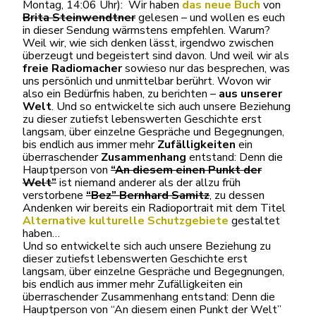
Montag, 14:06 Uhr): Wir haben
das neue Buch
von
Brita Steinwendtner
gelesen – und wollen es euch
in dieser Sendung wärmstens empfehlen. Warum?
Weil wir, wie sich denken lässt, irgendwo zwischen
überzeugt und begeistert sind davon. Und weil wir als
freie Radiomacher
sowieso nur das besprechen, was
uns persönlich und unmittelbar berührt. Wovon wir
also ein Bedürfnis haben, zu berichten –
aus unserer
Welt
. Und so entwickelte sich auch unsere Beziehung
zu dieser zutiefst lebenswerten Geschichte erst
langsam, über einzelne Gespräche und Begegnungen,
bis endlich aus immer mehr
Zufälligkeiten
ein
überraschender
Zusammenhang
entstand: Denn die
Hauptperson von
“An diesem einen Punkt der
Welt”
ist niemand anderer als der allzu früh
verstorbene
“Bez” Bernhard Samitz
, zu dessen
Andenken wir bereits ein Radioportrait mit dem Titel
Alternative kulturelle Schutzgebiete
gestaltet
haben…
Und so entwickelte sich auch unsere Beziehung zu
dieser zutiefst lebenswerten Geschichte erst
langsam, über einzelne Gespräche und Begegnungen,
bis endlich aus immer mehr Zufälligkeiten ein
überraschender Zusammenhang entstand: Denn die
Hauptperson von “An diesem einen Punkt der Welt”