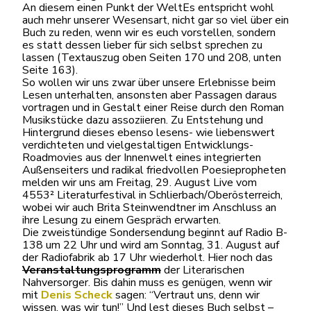
An diesem einen Punkt der WeltEs entspricht wohl
auch mehr unserer Wesensart, nicht gar so viel über ein
Buch zu reden, wenn wir es euch vorstellen, sondern
es statt dessen lieber für sich selbst sprechen zu
lassen (Textauszug oben Seiten 170 und 208, unten
Seite 163).
So wollen wir uns zwar über unsere Erlebnisse beim
Lesen unterhalten, ansonsten aber Passagen daraus
vortragen und in Gestalt einer Reise durch den Roman
Musikstücke dazu assoziieren. Zu Entstehung und
Hintergrund dieses ebenso lesens- wie liebenswert
verdichteten und vielgestaltigen Entwicklungs-
Roadmovies aus der Innenwelt eines integrierten
Außenseiters und radikal friedvollen Poesiepropheten
melden wir uns am Freitag, 29. August Live vom
4553² Literaturfestival in Schlierbach/Oberösterreich,
wobei wir auch Brita Steinwendtner im Anschluss an
ihre Lesung zu einem Gespräch erwarten.
Die zweistündige Sondersendung beginnt auf Radio B-
138 um 22 Uhr und wird am Sonntag, 31. August auf
der Radiofabrik ab 17 Uhr wiederholt. Hier noch das
Veranstaltungsprogramm
der Literarischen
Nahversorger. Bis dahin muss es genügen, wenn wir
mit
Denis Scheck
sagen: “Vertraut uns, denn wir
wissen, was wir tun!” Und lest dieses Buch selbst –