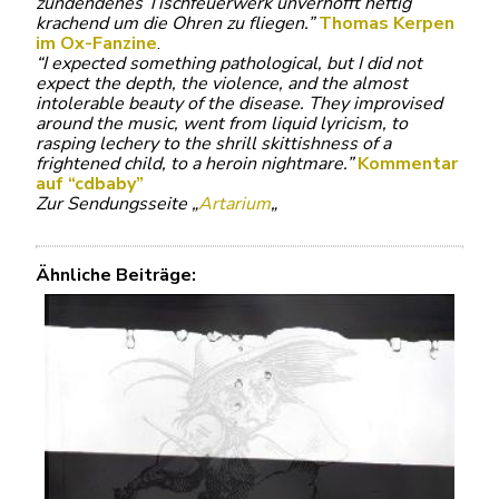
zündendenes Tischfeuerwerk unverhofft heftig
krachend um die Ohren zu fliegen.”
Thomas Kerpen
im Ox-Fanzine
.
“I expected something pathological, but I did not
expect the depth, the violence, and the almost
intolerable beauty of the disease. They improvised
around the music, went from liquid lyricism, to
rasping lechery to the shrill skittishness of a
frightened child, to a heroin nightmare.”
Kommentar
auf “cdbaby”
Zur Sendungsseite „
Artarium
„
Ähnliche Beiträge: