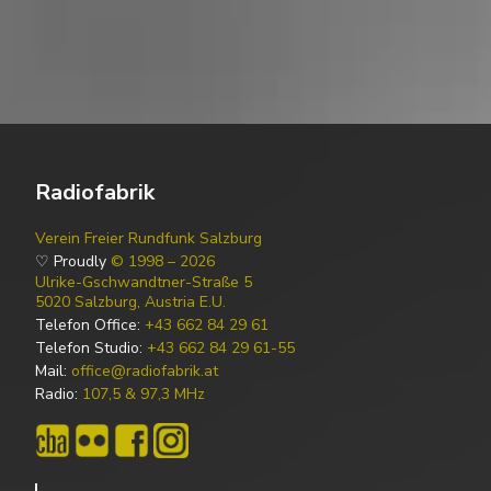
Radiofabrik
Verein Freier Rundfunk Salzburg
♡ Proudly
© 1998 – 2026
Ulrike-Gschwandtner-Straße 5
5020 Salzburg, Austria E.U.
Telefon Office:
+43 662 84 29 61
Telefon Studio:
+43 662 84 29 61-55
Mail:
office@radiofabrik.at
Radio:
107,5 & 97,3 MHz