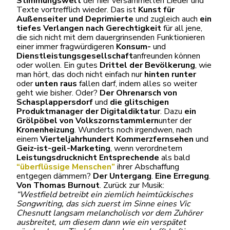
Stimmungswelt
der hier versammelten Lieder und
Texte vortrefflich wieder. Das ist
Kunst für
Außenseiter und Deprimierte
und zugleich auch
ein
tiefes Verlangen nach Gerechtigkeit
für all jene,
die sich nicht mit dem dauergrinsenden Funktionieren
einer immer fragwürdigeren
Konsum-
und
Dienstleistungsgesellschaft
anfreunden können
oder wollen. Ein gutes
Drittel der Bevölkerung
, wie
man hört, das doch nicht einfach nur
hinten runter
oder
unten raus
fallen darf, indem alles so weiter
geht wie bisher. Oder?
Der Ohrenarsch von
Schasplappersdorf
und
die glitschigen
Produktmanager der Digitaldiktatur
. Dazu
ein
Grölpöbel von Volkszornstammlern
unter der
Kronenheizung
. Wunderts noch irgendwen, nach
einem
Vierteljahrhundert Kommerzfernsehen
und
Geiz-ist-geil-Marketing
, wenn verordnetem
Leistungsdruck
nicht Entsprechende
als bald
“überflüssige Menschen”
ihrer Abschaffung
entgegen dämmern?
Der Untergang
.
Eine Erregung
.
Von Thomas Burnout
. Zurück zur Musik:
“Westfield betreibt ein ziemlich heimtückisches
Songwriting, das sich zuerst im Sinne eines Vic
Chesnutt langsam melancholisch vor dem Zuhörer
ausbreitet, um diesem dann wie ein verspätet