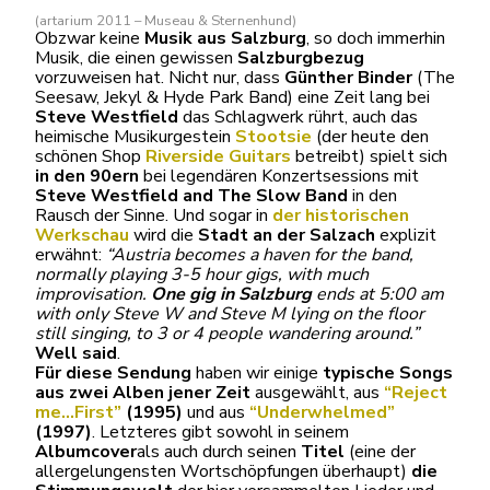
(artarium 2011 – Museau & Sternenhund)
Obzwar keine
Musik aus Salzburg
, so doch immerhin
Musik, die einen gewissen
Salzburgbezug
vorzuweisen hat. Nicht nur, dass
Günther Binder
(The
Seesaw, Jekyl & Hyde Park Band) eine Zeit lang bei
Steve Westfield
das Schlagwerk rührt, auch das
heimische Musikurgestein
Stootsie
(der heute den
schönen Shop
Riverside Guitars
betreibt) spielt sich
in den 90ern
bei legendären Konzertsessions mit
Steve Westfield and The Slow Band
in den
Rausch der Sinne. Und sogar in
der historischen
Werkschau
wird die
Stadt an der Salzach
explizit
erwähnt:
“Austria becomes a haven for the band,
normally playing 3-5 hour gigs, with much
improvisation.
One gig in Salzburg
ends at 5:00 am
with only Steve W and Steve M lying on the floor
still singing, to 3 or 4 people wandering around.”
Well said
.
Für diese Sendung
haben wir einige
typische Songs
aus zwei Alben jener Zeit
ausgewählt, aus
“Reject
me…First”
(1995)
und aus
“Underwhelmed”
(1997)
. Letzteres gibt sowohl in seinem
Albumcover
als auch durch seinen
Titel
(eine der
allergelungensten Wortschöpfungen überhaupt)
die