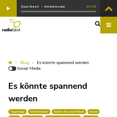
Querbeet. - Gemeinsam
00:00
Blog
Es könnte spannend werden
Social Media
Es könnte spannend
werden
Tagestipp
Astrid Rieder
Atelier für neue Musik
Kunst