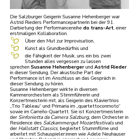
Die Salzburger Geigerin Susanne Hehenberger war
Astrid Rieders Performancepartnerin bei der 91.
Darbietung der Performancereihe
do trans-Art
, einer
erstmaligen Kollaboration.
Über den Mut zur Improvisation,
Kunst als Grundbedürfnis und
die Fähigkeit der Musik, uns ein bis zwei
Stunden alles vergessen zu lassen
sprechen
Susanne Hehenberger
und
Astrid Rieder
in dieser Sendung. Der akustische Part der
Performance ist im Anschluss an das Gespräch in
dieser Sendung zu hören.
Susanne Hehenberger wirkte in diversen
Kammerorchestern als Stimmführerin und
Konzertmeisterin mit, als Geigerin des Klaviertrios
„Trio Tableau“ und Primaria im „quartettoconmoto“
sowie im Carreño-Quartett. Sie ist Konzertmeisterin
der
Sinfonietta da Camera Salzburg,
dem Orchester in
Residence des
Salzkammergut Mozartfestivals
und
der
Hallstatt Classics
, begleitet Stummfilme und
arbeitet mit Schauspieler:innen wie Adele Neuhauser