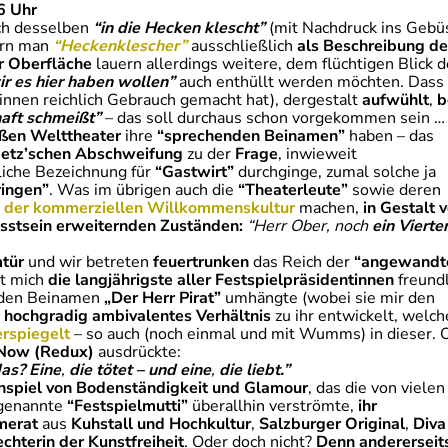
6 Uhr
ch desselben
“in die Hecken klescht”
(mit Nachdruck ins Gebüsc
ern man
“Heckenklescher”
ausschließlich
als Beschreibung d
r Oberfläche
lauern allerdings weitere, dem flüchtigen Blick
ir es hier haben wollen”
auch enthüllt werden möchten. Dass 
innen reichlich Gebrauch gemacht hat), dergestalt
aufwühlt
,
b
aft schmeißt”
– das soll durchaus schon vorgekommen sein …
oßen Welttheater
ihre
“sprechenden Beinamen”
haben – das
etz’schen Abschweifung
zu der
Frage
, inwieweit
liche Bezeichnung für
“Gastwirt”
durchginge, zumal solche ja
ringen”
. Was im übrigen auch die
“
Theaterleute”
sowie deren
der kommerziellen Willkommenskultur
machen,
in Gestalt 
stsein erweiternden Zuständen:
“Herr Ober, noch
ein Vierter
tür
und wir betreten
feuertrunken
das Reich der
“angewandt
it mich
die langjährigste aller Festspielpräsidentinnen
freundl
nden Beinamen
„Der Herr Pirat”
umhängte (wobei sie mir den
n hochgradig ambivalentes Verhältnis
zu ihr entwickelt, welch
erspiegelt
– so auch (noch einmal und mit Wumms) in dieser. 
 Now (Redux)
ausdrückte:
das?
Eine
,
die tötet – und eine
,
die liebt.”
piel von Bodenständigkeit und Glamour
, das die von vielen
genannte
“Festspielmutti”
überallhin verströmte,
ihr
merat
aus
Kuhstall und Hochkultur
,
Salzburger Original
,
Diva
echterin der Kunstfreiheit
. Oder doch nicht?
Denn andererseit