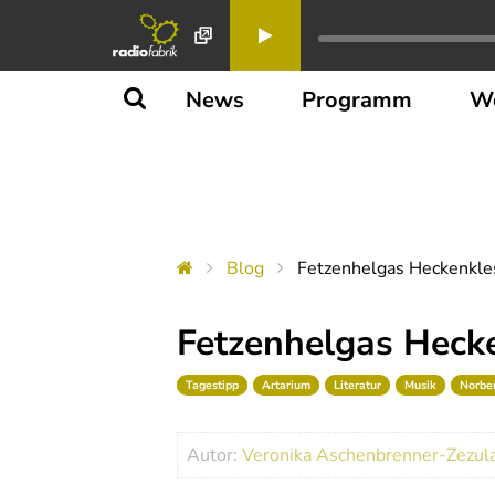
News
Programm
W
Blog
Fetzenhelgas Heckenkle
Fetzenhelgas Heck
Tagestipp
Artarium
Literatur
Musik
Norber
Autor:
Veronika Aschenbrenner-Zezul