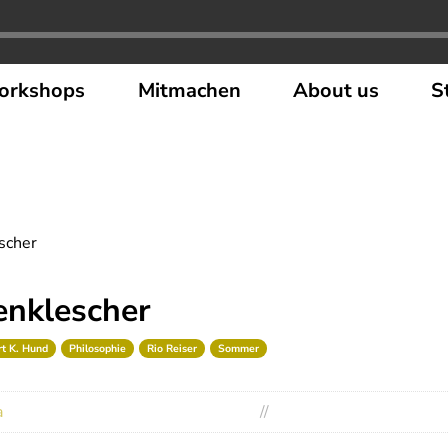
orkshops
Mitmachen
About us
S
scher
enklescher
t K. Hund
Philosophie
Rio Reiser
Sommer
a
//