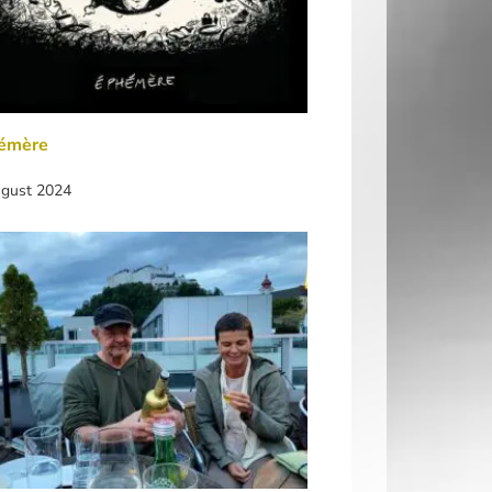
émère
ugust 2024