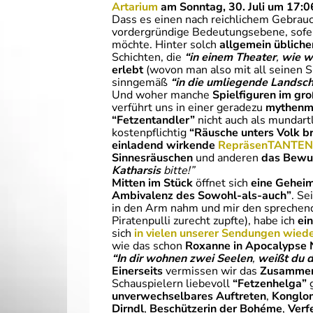
Artarium
am Sonntag,
30. Juli um 17:0
Dass es einen nach reichlichem Gebrau
vordergründige Bedeutungsebene, sof
möchte. Hinter solch
allgemein übliche
Schichten, die
“in einem Theater
,
wie w
erlebt
(wovon man also mit all seinen S
sinngemäß
“in die umliegende Landsch
Und woher manche
Spielfiguren im gr
verführt uns in einer geradezu
mythenm
“Fetzentandler”
nicht auch als mundart
kostenpflichtig
“Räusche unters Volk b
einladend wirkende
RepräsenTANTEN 
Sinnesräuschen
und anderen
das Bewus
Katharsis
bitte!”
Mitten im Stück
öffnet sich
eine Geheim
Ambivalenz des Sowohl-als-auch”
. Se
in den Arm nahm und mir den spreche
Piratenpulli zurecht zupfte), habe ich
ei
sich
in vielen unserer Sendungen wied
wie das schon
Roxanne in Apocalypse
“In dir wohnen zwei Seelen
,
weißt du 
Einerseits
vermissen wir das
Zusammens
Schauspielern liebevoll
“Fetzenhelga”
unverwechselbares Auftreten
,
Konglo
Dirndl
,
Beschützerin der Bohéme
,
Verf