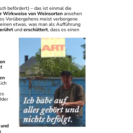
h befördert) – das ist einmal die
er Wirkweise von Weinsorten
ansehen
 des Vorübergehens meist verborgene
einen etwas, was man als Aufführung
erührt
und
erschüttert
, dass es einen
von
l
en
ich
es
Oder
 und
s