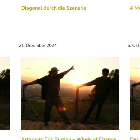
Diagonal durch die Szenerie
# Me
21. Dezember 2024
5. Ok
Artarium: Eric Burdon – Winds of Change
Der