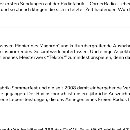
der ersten Sendungen auf der Radiofabrik … CornerRadio … eben
o und so ähnlich klingen die sich in letzter Zeit häufenden W
rossover-Pionier des Maghreb” und kulturübergreifende Ausna
h inspirierendes Gesamtwerk hinterlassen. Und einige Aspekt
hienenes Meisterwerk “Tékitoi?” zumindest anspielen, denn d
abrik-Sommerfest und die seit 2008 damit einhergehende Ver
ne gegangen. Der Radioschorsch ist unsere jährliche Auszeich
ne Lebensleistungen, die das Anliegen eines Freien Radios f