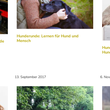
Hunderunde: Lernen für Hund und
Mensch
nde
Hund
Hun
13. September 2017
6. No