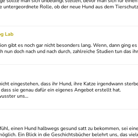
ge sollte man sich unbedingt stellen, bevor man sich für eine
ine untergeordnete Rolle, ob der neue Hund aus dem Tierschut
og Lab
on gibt es noch gar nicht besonders lang. Wenn, dann ging es
ch nun doch nach und nach durch, zahlreiche Studien tun das 
icht eingestehen, dass ihr Hund, ihre Katze irgendwann ster
, dass sie genau dafür ein eigenes Angebot erstellt hat.
wusster uns…
efühl, einen Hund halbwegs gesund satt zu bekommen, sei ein
glich. Ein Blick in die Geschichtsbücher belehrt uns, das viel