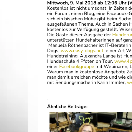
Mittwoch, 9. Mai 2018 ab 12:06 Uhr (
Kostenlos ist nicht umsonst! In Zeiten d
ein Forum, einen Blog, eine Facebook-G
sich ein bisschen Mühe gibt beim Suche
ausgefallenen Thema. Auch in Sachen Hu
kostenlos zur Verfügung gestellt. Wiss
Die Gäste dieser Ausgabe der
Hunderu
unterstützen HundehalterInnen auf gan
Manuela Röthenbacher ist IT-Beraterin 
Dogs,
www.easy-dogs.net
, einer Art 
Hundetraining. Alexandra Lange ist Hu
Hundeschule 4 Pfoten on Tour,
www.4pf
einer
Facebookgruppe
mit Webinaren, L
Warum man in kostenlose Angebote Zeit
man damit erreichen möchte und wie d
mit Sendungsmacherin Karin Immler,
w
Ähnliche Beiträge: