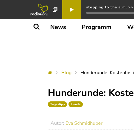
stepping to the a.m. >>
News
Programm
W
Blog
Hunderunde: Kostenlos i
Hunderunde: Kosten
Tagestipp
Hunde
Autor:
Eva Schmidhuber