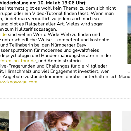
Wiederholung am 10. Mai ab 19:06 Uhr):
es Internets gibt es wohl kein Thema, zu dem sich nicht
ruppe oder ein Video-Tutorial finden lässt. Wenn man
n, findet man vermutlich zu jedem auch noch so
nd gibt es Ratgeber aller Art. Vieles wird sogar
en zum Nulltarif sozusagen.
nde
sind viel im World Wide Web zu finden und
z unterschiedliche Weise – kompetent und kostenlos.
und Teilhaberin bei den Nürnberger Easy
Wissensplattform für modernes und gewaltfreies
ndepsychologin und Hundeernährungsberaterin in der
oten-on-tour.de
,
und Administratorin
ive-Fragerunden und Challenges für die Mitglieder
, Hirnschmalz und viel Engagement investiert, wen
c
ie Angebote zustande kommen, darüber unterhalten sich Man
ww.knowwau.com
.