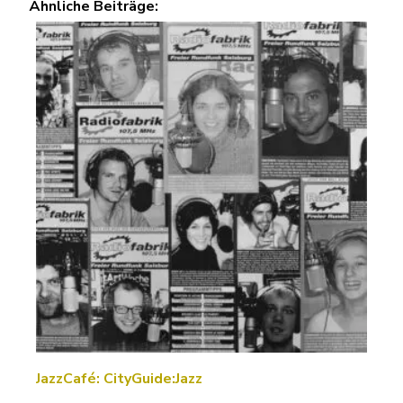
Ähnliche Beiträge:
JazzCafé: CityGuide:Jazz