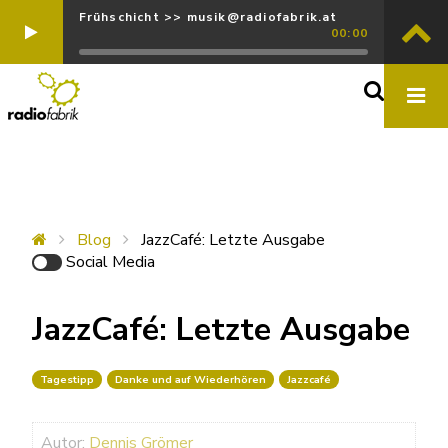
Frühschicht >> musik@radiofabrik.at
00:00
Blog
JazzCafé: Letzte Ausgabe
Social Media
JazzCafé: Letzte Ausgabe
Tagestipp
Danke und auf Wiederhören
Jazzcafé
Autor:
Dennis Grömer