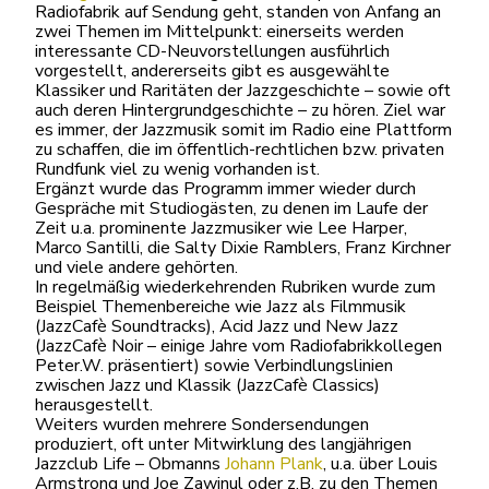
Radiofabrik auf Sendung geht, standen von Anfang an
zwei Themen im Mittelpunkt: einerseits werden
interessante CD-Neuvorstellungen ausführlich
vorgestellt, andererseits gibt es ausgewählte
Klassiker und Raritäten der Jazzgeschichte – sowie oft
auch deren Hintergrundgeschichte – zu hören. Ziel war
es immer, der Jazzmusik somit im Radio eine Plattform
zu schaffen, die im öffentlich-rechtlichen bzw. privaten
Rundfunk viel zu wenig vorhanden ist.
Ergänzt wurde das Programm immer wieder durch
Gespräche mit Studiogästen, zu denen im Laufe der
Zeit u.a. prominente Jazzmusiker wie Lee Harper,
Marco Santilli, die Salty Dixie Ramblers, Franz Kirchner
und viele andere gehörten.
In regelmäßig wiederkehrenden Rubriken wurde zum
Beispiel Themenbereiche wie Jazz als Filmmusik
(JazzCafè Soundtracks), Acid Jazz und New Jazz
(JazzCafè Noir – einige Jahre vom Radiofabrikkollegen
Peter.W. präsentiert) sowie Verbindlungslinien
zwischen Jazz und Klassik (JazzCafè Classics)
herausgestellt.
Weiters wurden mehrere Sondersendungen
produziert, oft unter Mitwirklung des langjährigen
Jazzclub Life – Obmanns
Johann Plank
, u.a. über Louis
Armstrong und Joe Zawinul oder z.B. zu den Themen