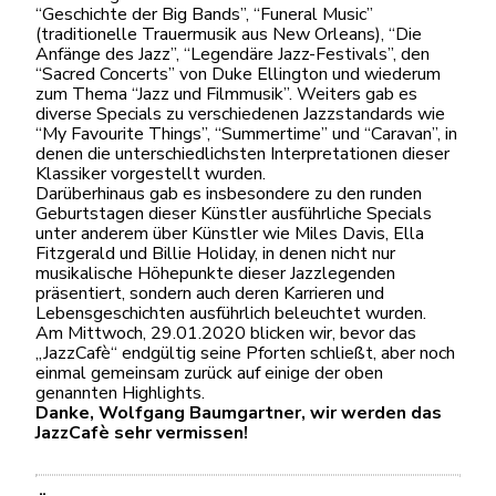
“Geschichte der Big Bands”, “Funeral Music”
(traditionelle Trauermusik aus New Orleans), “Die
Anfänge des Jazz”, “Legendäre Jazz-Festivals”, den
“Sacred Concerts” von Duke Ellington und wiederum
zum Thema “Jazz und Filmmusik”. Weiters gab es
diverse Specials zu verschiedenen Jazzstandards wie
“My Favourite Things”, “Summertime” und “Caravan”, in
denen die unterschiedlichsten Interpretationen dieser
Klassiker vorgestellt wurden.
Darüberhinaus gab es insbesondere zu den runden
Geburtstagen dieser Künstler ausführliche Specials
unter anderem über Künstler wie Miles Davis, Ella
Fitzgerald und Billie Holiday, in denen nicht nur
musikalische Höhepunkte dieser Jazzlegenden
präsentiert, sondern auch deren Karrieren und
Lebensgeschichten ausführlich beleuchtet wurden.
Am Mittwoch, 29.01.2020 blicken wir, bevor das
„JazzCafè“ endgültig seine Pforten schließt, aber noch
einmal gemeinsam zurück auf einige der oben
genannten Highlights.
Danke, Wolfgang Baumgartner, wir werden das
JazzCafè sehr vermissen!